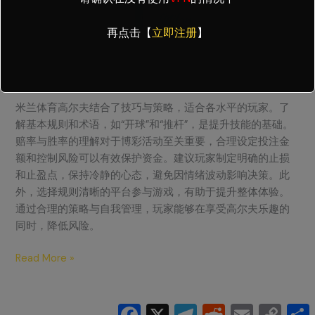
注
技
再点击【
立即注册
】
巧
米兰体育高尔夫投注技巧
米兰体育
/
milan sports
米兰体育高尔夫结合了技巧与策略，适合各水平的玩家。了
解基本规则和术语，如“开球”和“推杆”，是提升技能的基础。
赔率与胜率的理解对于博彩活动至关重要，合理设定投注金
额和控制风险可以有效保护资金。建议玩家制定明确的止损
和止盈点，保持冷静的心态，避免因情绪波动影响决策。此
外，选择规则清晰的平台参与游戏，有助于提升整体体验。
通过合理的策略与自我管理，玩家能够在享受高尔夫乐趣的
同时，降低风险。
Read More »
Facebook
X
Telegram
Reddit
Email
Copy
S