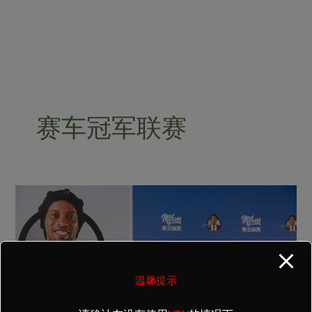
Skip
modal-check
to
content
赛车冠军联赛
米
兰
体
育
体
育
温馨提示
赛
车