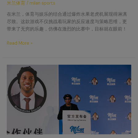
米兰体育
/
milan sports
战
与
在米兰，体育与娱乐的结合通过爆炸水果老虎机展现得淋漓
乐
尽致。这款游戏不仅挑战着玩家的反应速度与策略思维，更
趣
带来了无穷的乐趣，仿佛在激烈的比赛中，目标就在眼前！
的
Read More »
完
美
结
合
米
兰
体
育
百
家
乐
必
胜
秘