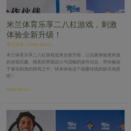
杠
游
戏，
米兰体育乐享二八杠游戏，刺激
刺
体验全新升级！
激
体
米兰体育
/
milan sports
验
全
米兰体育乐享二八杠游戏迎来全新升级，让玩家体验更刺激
新
的游戏乐趣。精美的界面设计与流畅的操作结合，带你畅游
升
于紧张刺激的牌局之中。快来体验这个颠覆传统的娱乐场景
级！
吧！
Read More »
《米
兰
体