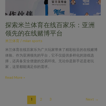
线
百
家
乐：
探索米兰体育在线百家乐：亚洲
亚
领先的在线赌博平台
洲
领
米兰体育
/
milan sports
先
的
米兰体育在线百家乐为广大玩家带来了精彩纷呈的在线赌博
在
体验。作为亚洲领先的平台，它不仅提供多样化的游戏选
线
择，还具备安全便捷的交易环境。无论你是新手还是老玩
赌
家，这里都能满足你的需求。
博
Read More »
平
台
1
2
3
Next
→