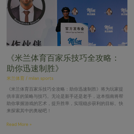
育
百
家
乐
技
巧
全
攻
《米兰体育百家乐技巧全攻略：
略：
助你迅速制胜》
助
你
米兰体育
/
milan sports
迅
速
《米兰体育百家乐技巧全攻略：助你迅速制胜》将为玩家提
制
供丰富的策略与技巧。无论是新手还是老手，这本指南将帮
胜》
助你掌握游戏的艺术，提升胜率，实现稳步获利的目标。快
来探索其中的奥秘吧！
Read More »