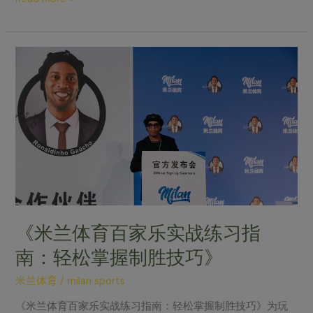
《米
兰
体
育
百
家
乐
实
战
练
习
《米兰体育百家乐实战练习指
指
南：轻松掌握制胜技巧》
南：
轻
米兰体育
/
milan sports
松
掌
《米兰体育百家乐实战练习指南：轻松掌握制胜技巧》为玩