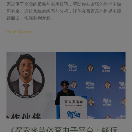
握
家提供了全面的策略与实用技巧，帮助你在紧张的对局中游
制
刃有余。通过系统的练习与分析，让你在百家乐的世界中脱
胜
颖而出，实现胜利梦想。
技
Read More »
巧》
《探
索
米
兰
体
育
电
子
平
台：
畅
《探索米兰体育电子平台：畅玩