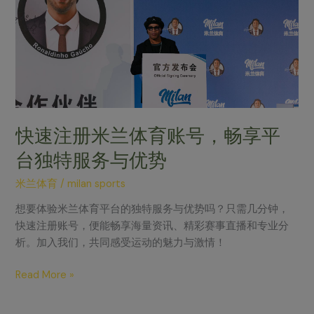
册
米
兰
体
育
账
号，
畅
快速注册米兰体育账号，畅享平
享
台独特服务与优势
平
台
米兰体育
/
milan sports
独
特
想要体验米兰体育平台的独特服务与优势吗？只需几分钟，
服
快速注册账号，便能畅享海量资讯、精彩赛事直播和专业分
务
析。加入我们，共同感受运动的魅力与激情！
与
Read More »
优
势