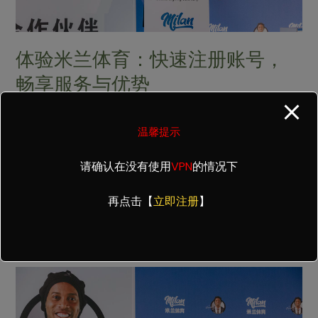
注
册
账
体验米兰体育：快速注册账号，
号，
畅享服务与优势
畅
享
米兰体育
/
milan sports
服
温馨提示
务
在米兰体育，体验全新运动生活从注册账号开始！简单的快
与
速注册流程，让您轻松畅享丰富的服务与实惠的优势。无论
请确认在没有使用
VPN
的情况下
优
是健身课程还是专业指导，我们都能满足您的需求，助您实
势
现运动目标！
再点击【
立即注册
】
Read More »
快
速
注