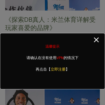
育
详
解
《探索DB真人：米兰体育详解受
受
玩家喜爱的品牌》
玩
家
米兰体育
/
milan sports
喜
爱
《探索DB真人：米兰体育详解受玩家喜爱的品牌》带你深入
温馨提示
的
了解这家备受推崇的游戏公司。DB真人凭借其多样化的游戏
品
选择和卓越的客户服务，赢得了众多玩家的青睐，成为行业
请确认在没有使用
VPN
的情况下
牌》
中的佼佼者。
再点击【
立即注册
】
Read More »
探
秘
《超