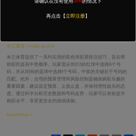
请确认在没有使用
VPN
的情况下
球
彩
再点击【
立即注册
】
票
米兰体育达人双色球彩票投注技
投
巧
注
技
米兰体育
/
milan sports
巧
米兰体育提供了一系列实用的双色球彩票投注技巧，旨在帮
助彩民提高中奖概率。玩家需从1到33的红球中选择6个号
码，并从1到16的蓝球中选择1个号码，中奖的关键在于号码的
匹配。此外，合理的预算管理和风险控制是确保购彩乐趣的
重要因素，建议设定预算、止损止盈，并保持理性娱乐的态
度。通过科学分析历史数据和号码走势，玩家可以有效提升
购彩水平，享受更安全的游戏体验。
Read More »