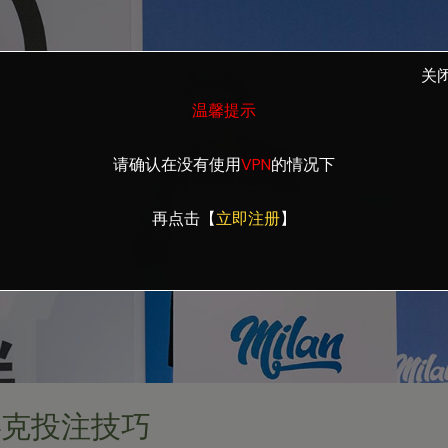
关
温馨提示
请确认在没有使用
VPN
的情况下
再点击【
立即注册
】
扑克投注技巧