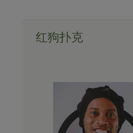
Skip
to
content
红狗扑克
米
兰
体
育
高
手