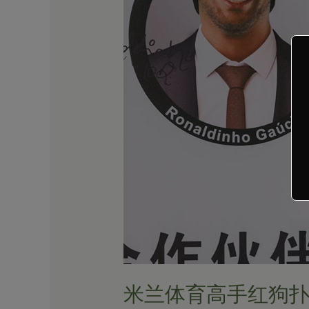
红
狗
扑
克
投
注
技
巧
米兰体育高手红狗