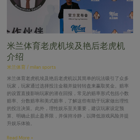
虎
机
埃
及
艳
后
米兰体育老虎机埃及艳后老虎机
老
介绍
虎
机
米兰体育
/
milan sports
介
绍
米兰体育老虎机埃及艳后老虎机以其简单的玩法吸引了众多
玩家，玩家通过选择投注金额并旋转转盘来赢取奖金。赔率
的设置直接影响玩家的潜在回报，常见的赔率形式包括小数
赔率、分数赔率和美式赔率，了解这些有助于玩家做出理性
的投注决策。此外，理性娱乐至关重要，建议玩家设定预
算、明确止损止盈界限，并保持冷静，以降低游戏风险并提
升娱乐体验。
Read More »