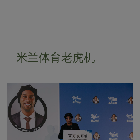
Skip
modal-check
to
content
米兰体育老虎机
米
兰
体
育
老
虎
机
埃