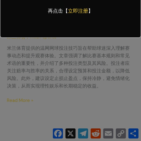
网
再点击【
立即注册
】
球
投
米兰体育策略温网网球投注技巧
注
技
米兰体育
/
milan sports
巧
米兰体育提供的温网网球投注技巧旨在帮助球迷深入理解赛
事动态和提升观赛体验。文章强调了解比赛基本规则和常见
术语的重要性，并介绍了多种投注类型及其风险。投注者应
关注赔率与胜率的关系，合理设定预算和投注金额，以降低
风险。此外，建议设定止损止盈点，保持冷静，避免情绪化
决策，从而实现理性娱乐和长期稳定的收益。
Read More »
Facebook
X
Telegram
Reddit
Email
Copy
S
Link