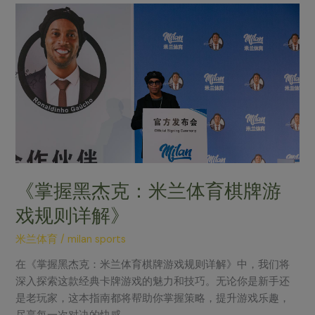
《掌
握
黑
杰
克：
米
兰
体
育
棋
牌
《掌握黑杰克：米兰体育棋牌游
游
戏规则详解》
戏
规
米兰体育
/
milan sports
则
详
在《掌握黑杰克：米兰体育棋牌游戏规则详解》中，我们将
解》
深入探索这款经典卡牌游戏的魅力和技巧。无论你是新手还
是老玩家，这本指南都将帮助你掌握策略，提升游戏乐趣，