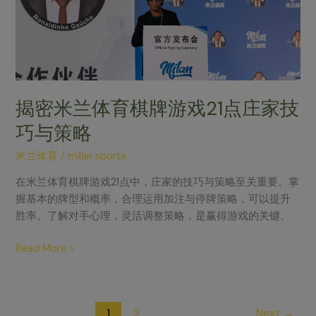
育
棋
牌
游
戏
21
揭密米兰体育棋牌游戏21点庄家技
点
巧与策略
庄
家
米兰体育
/
milan sports
技
巧
在米兰体育棋牌游戏21点中，庄家的技巧与策略至关重要。掌
与
握基本的牌型和概率，合理运用加注与停牌策略，可以提升
策
胜率。了解对手心理，灵活调整策略，是赢得游戏的关键。
略
Read More »
1
2
Next
→