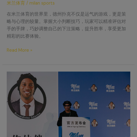
米兰体育
/
milan sports
判
断
在米兰体育的世界里，德州扑克不仅是运气的游戏，更是策
技
略与心理的较量。掌握大小判断技巧，玩家可以精准评估对
巧
手的手牌，巧妙调整自己的下注策略，提升胜率，享受更加
精彩的比赛体验。
Read More »
揭
秘
米
兰
体
育
棋
牌
游