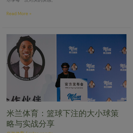
尽享每一次对决的快感。
Read More »
米
兰
体
育：
篮
球
下
注
的
大
小
米兰体育：篮球下注的大小球策
球
略与实战分享
策
略