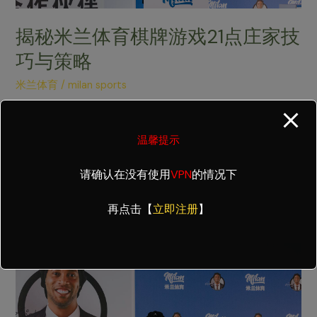
戏
21
揭秘米兰体育棋牌游戏21点庄家技
点
巧与策略
庄
家
米兰体育
/
milan sports
技
巧
在米兰体育棋牌游戏21点中，庄家技巧与策略的运用至关重
与
要。掌握基本的概率、合理利用手牌与分 card，能够在激烈
温馨提示
策
的对抗中占据优势。了解庄家的出牌规律，有助于优化自己
略
的决策，提升胜算。
请确认在没有使用
VPN
的情况下
Read More »
再点击【
立即注册
】
《米
兰
体
育