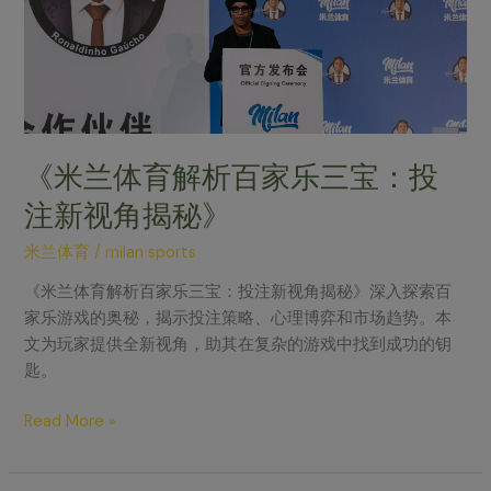
解
析
百
家
乐
三
宝：
《米兰体育解析百家乐三宝：投
投
注新视角揭秘》
注
新
米兰体育
/
milan sports
视
角
《米兰体育解析百家乐三宝：投注新视角揭秘》深入探索百
揭
家乐游戏的奥秘，揭示投注策略、心理博弈和市场趋势。本
秘》
文为玩家提供全新视角，助其在复杂的游戏中找到成功的钥
匙。
Read More »