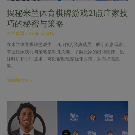
戏
21
揭秘米兰体育棋牌游戏21点庄家技
点
巧的秘密与策略
庄
家
米兰体育
/
milan sports
技
巧
在米兰体育棋牌游戏中，21点作为经典赌局，吸引众多玩家。
的
掌握庄家技巧与策略是制胜关键。了解庄家的出牌规律、投
秘
注时机和心理战术，可以帮助玩家优化决策，从而提高胜
密
率。
与
Read More »
策
略
揭
密
米
兰
体