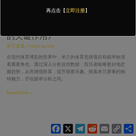
项
再点击【
立即注册
】
目
及
《探索米兰体育竞猜项目及赔率
赔
的关键作用》
率
的
米兰体育
/
milan sports
关
键
在现代体育博彩的世界中，米兰的体育竞猜项目和赔率扮演
作
着重要角色。通过深入分析这些数据，投注者能够更好地把
用》
握趋势，从而增强胜算，提升观赛乐趣。探索米兰赛事的独
特魅力，尽在赔率分析之间。
Read More »
Facebook
X
Telegram
Reddit
Email
Copy
S
Link