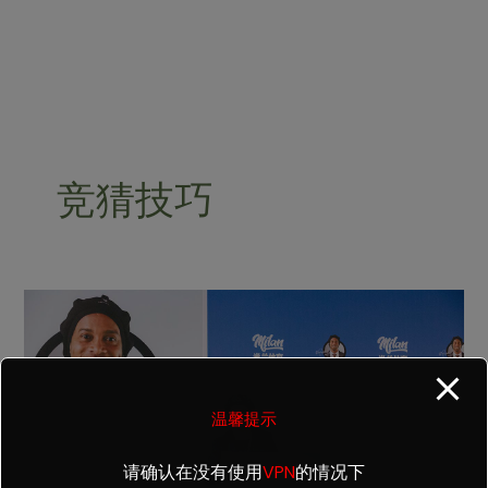
Skip
modal-check
to
content
竞猜技巧
《探
索
米
兰
体
温馨提示
育
竞
请确认在没有使用
VPN
的情况下
猜