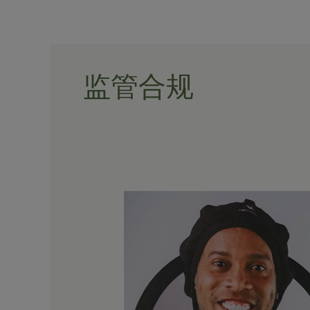
Skip
to
content
监管合规
《探
秘
区
块
链
六