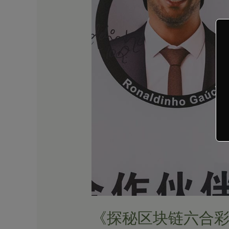
合
彩：
公
平
与
透
明
的
真
相》
《探秘区块链六合