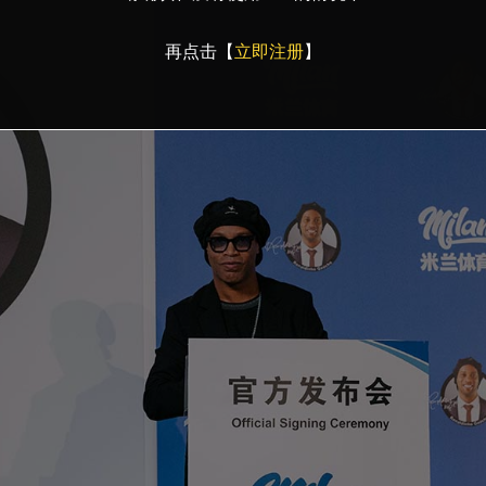
再点击【
立即注册
】