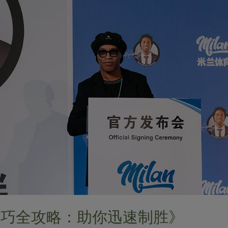
技巧全攻略：助你迅速制胜》