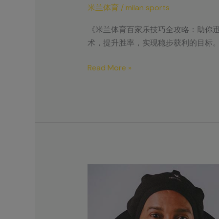
米兰体育
/
milan sports
《米兰体育百家乐技巧全攻略：助你
术，提升胜率，实现稳步获利的目标
Read More »
米
兰
体
育