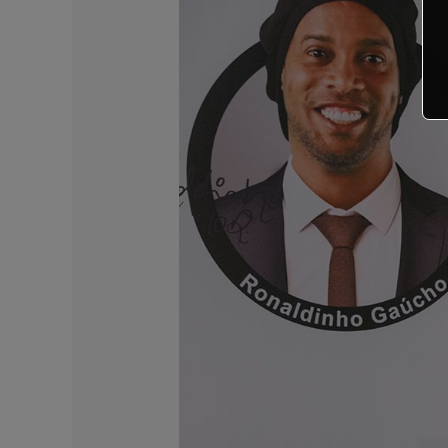
体
育
解
析
百
家
乐
三
宝：
投
注
新
视
角
揭
秘》