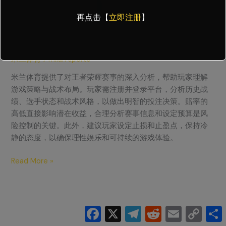
赛
再点击【
立即注册
】
事
分
米兰体育王者荣耀赛事分析
析
米兰体育
/
milan sports
米兰体育提供了对王者荣耀赛事的深入分析，帮助玩家理解
游戏策略与战术布局。玩家需注册并登录平台，分析历史战
绩、选手状态和战术风格，以做出明智的投注决策。赔率的
高低直接影响潜在收益，合理分析赛事信息和设定预算是风
险控制的关键。此外，建议玩家设定止损和止盈点，保持冷
静的态度，以确保理性娱乐和可持续的游戏体验。
Read More »
Facebook
X
Telegram
Reddit
Email
Copy
S
Link