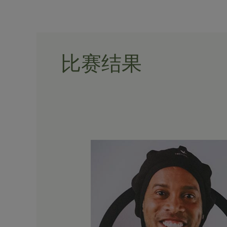
Skip
to
content
比赛结果
《米
兰
体
育：
赛
果