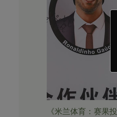
投
注
与
时
间
选
择
的
最
佳
策
略》
《米兰体育：赛果