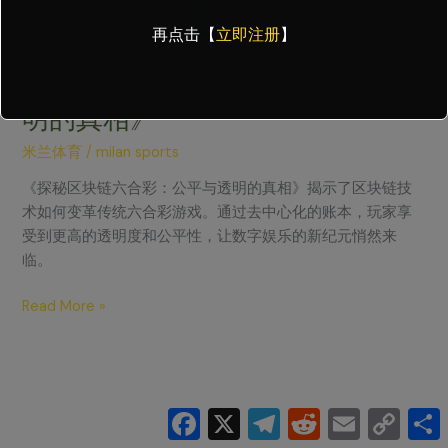
公
再点击【
立即注册
】
平
与
《探秘区块链六合彩：公平与透
透
明的真相》
明
的
米兰体育
/
milan sports
真
相》
《探秘区块链六合彩：公平与透明的真相》揭示了区块链技
术如何变革传统六合彩游戏。通过去中心化的账本，玩家享
受到更高的透明度和公平性，让数字娱乐的新纪元悄然来
临。
Read More »
Facebook
X
Telegram
Reddit
Email
Copy
S
Link