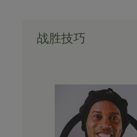
Skip
to
content
战胜技巧
在
米
兰
体
育
中