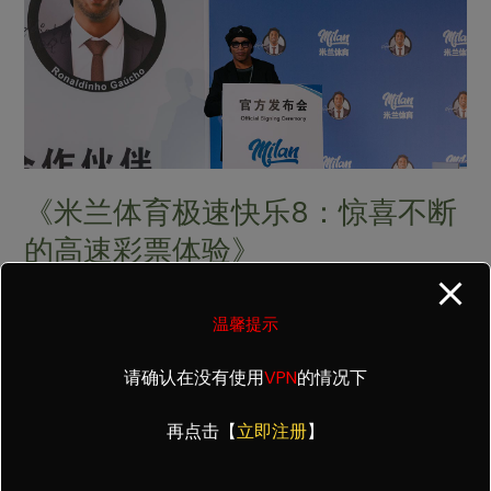
育
极
速
快
乐
8：
惊
喜
《米兰体育极速快乐8：惊喜不断
不
的高速彩票体验》
断
的
米兰体育
/
milan sports
高
温馨提示
速
《米兰体育极速快乐8》为玩家带来令人兴奋的高速彩票体
彩
验。无论是瞬间的紧张刺激，还是每次开奖的期待，游戏都
请确认在没有使用
VPN
的情况下
票
以其独特的玩法和丰厚的奖励让人惊喜不断，成为彩票爱好
体
者的不二选择。
再点击【
立即注册
】
验》
Read More »