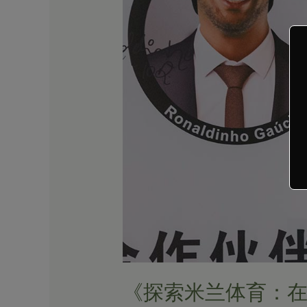
在
线
博
彩
与
多
元
娱
乐
的
完
美
融
合》
《探索米兰体育：