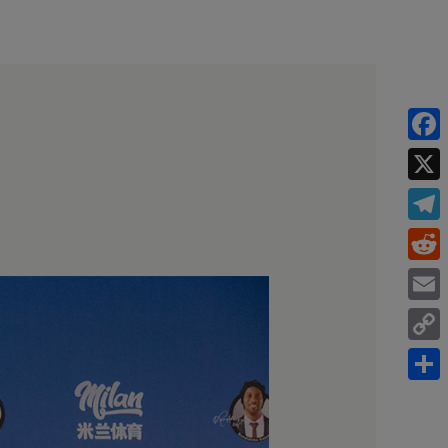
Face
X
Tele
Reddi
Email
Copy
Link
Shar