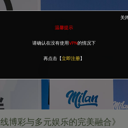
关
温馨提示
请确认在没有使用
VPN
的情况下
再点击【
立即注册
】
在线博彩与多元娱乐的完美融合》