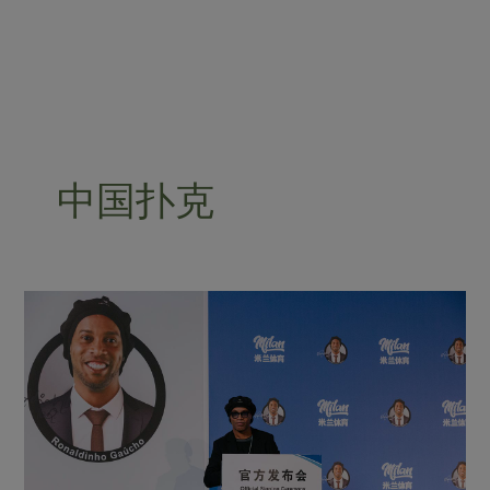
Skip
modal-check
to
content
中国扑克
《五
分
钟
学
会
炸
金
花：