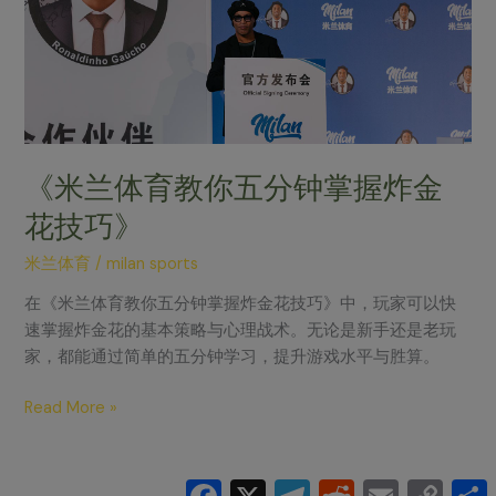
教
你
五
分
钟
掌
握
《米兰体育教你五分钟掌握炸金
炸
花技巧》
金
花
米兰体育
/
milan sports
技
巧》
在《米兰体育教你五分钟掌握炸金花技巧》中，玩家可以快
速掌握炸金花的基本策略与心理战术。无论是新手还是老玩
家，都能通过简单的五分钟学习，提升游戏水平与胜算。
Read More »
Facebook
X
Telegram
Reddit
Email
Copy
S