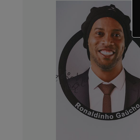
米
兰
体
育
电
竞
星
际
争
霸
2
联
赛
手
册