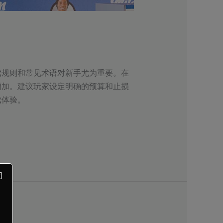
戏规则和常见术语对新手尤为重要。在
增加。建议玩家设定明确的预算和止损
戏体验。
闭