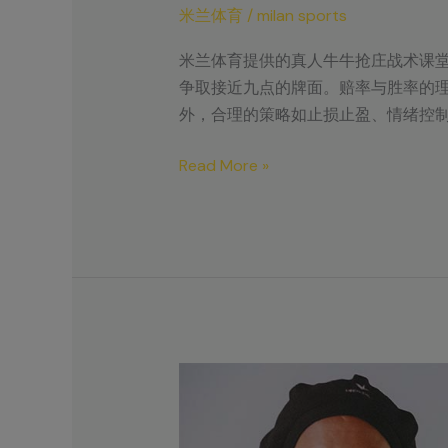
米兰体育
/
milan sports
米兰体育提供的真人牛牛抢庄战术课堂
争取接近九点的牌面。赔率与胜率的
外，合理的策略如止损止盈、情绪控
Read More »
米
兰
体