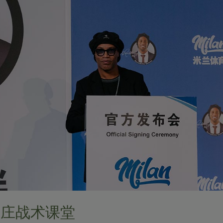
抢庄战术课堂