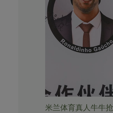
牛
牛
抢
庄
战
术
课
堂
米兰体育真人牛牛