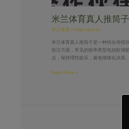
米兰体育真人推筒
米兰体育
/
milan sports
米兰体育真人推筒子是一种结合传统
投注方面，常见的赔率类型包括欧洲
点，保持理性娱乐，避免情绪化决策
Read More »