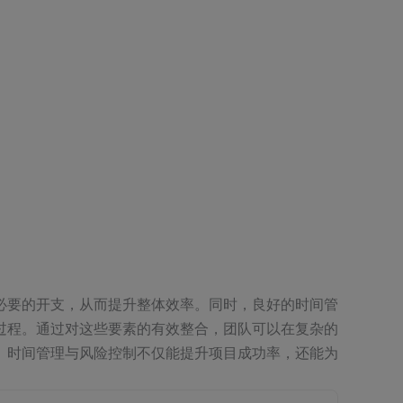
必要的开支，从而提升整体效率。同时，良好的时间管
过程。通过对这些要素的有效整合，团队可以在复杂的
、时间管理与风险控制不仅能提升项目成功率，还能为