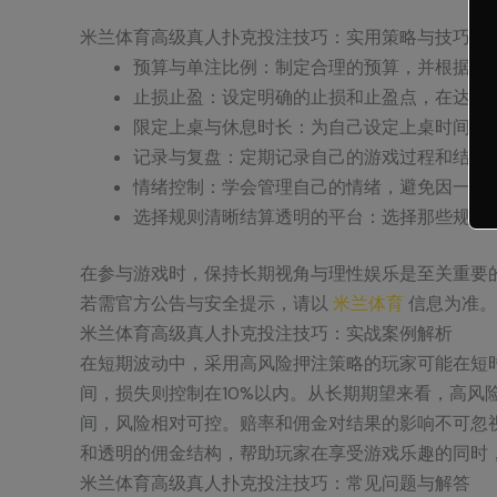
米兰体育高级真人扑克投注技巧：实用策略与技巧
预算与单注比例：制定合理的预算，并根据个
止损止盈：设定明确的止损和止盈点，在达到
限定上桌与休息时长：为自己设定上桌时间和
记录与复盘：定期记录自己的游戏过程和结果
情绪控制：学会管理自己的情绪，避免因一时
选择规则清晰结算透明的平台：选择那些规则
在参与游戏时，保持长期视角与理性娱乐是至关重要
若需官方公告与安全提示，请以
米兰体育
信息为准。
米兰体育高级真人扑克投注技巧：实战案例解析
在短期波动中，采用高风险押注策略的玩家可能在短时
间，损失则控制在10%以内。从长期期望来看，高风
间，风险相对可控。赔率和佣金对结果的影响不可忽
和透明的佣金结构，帮助玩家在享受游戏乐趣的同时
米兰体育高级真人扑克投注技巧：常见问题与解答