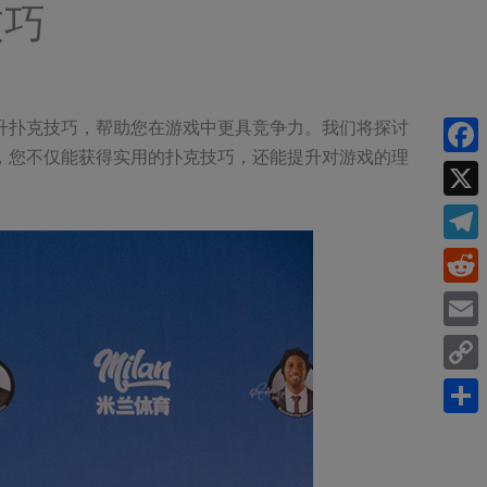
技巧
升扑克技巧，帮助您在游戏中更具竞争力。我们将探讨
，您不仅能获得实用的扑克技巧，还能提升对游戏的理
Face
X
Tele
Reddi
Email
Copy
Link
Shar