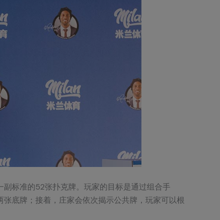
副标准的52张扑克牌。玩家的目标是通过组合手
两张底牌；接着，庄家会依次揭示公共牌，玩家可以根