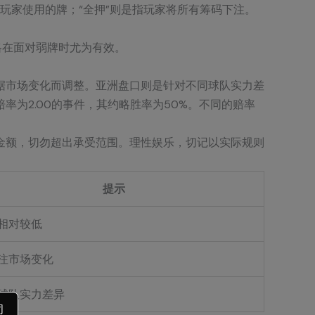
玩家使用的牌；“全押”则是指玩家将所有筹码下注。
略在面对弱牌时尤为有效。
据市场变化而调整。亚洲盘口则是针对不同球队实力差
为2.00的事件，其约略胜率为50%。不同的赔率
金额，切勿超出承受范围。理性娱乐，切记以实际规则
提示
相对较低
注市场变化
球队实力差异
闭