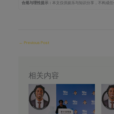
合规与理性提示：
本文仅供娱乐与知识分享，不构成任
←
Previous Post
相关内容