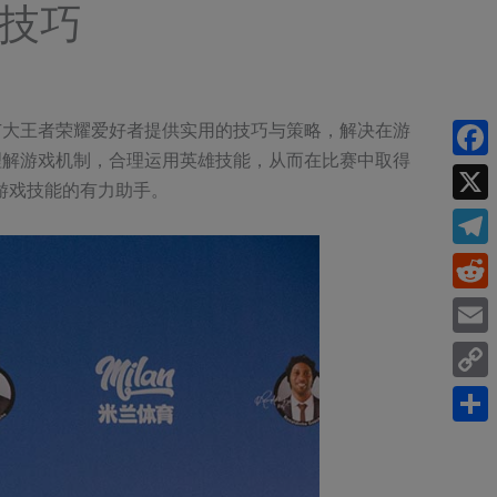
注技巧
广大王者荣耀爱好者提供实用的技巧与策略，解决在游
理解游戏机制，合理运用英雄技能，从而在比赛中取得
Face
游戏技能的有力助手。
X
Tele
Reddi
Email
Copy
Link
Shar