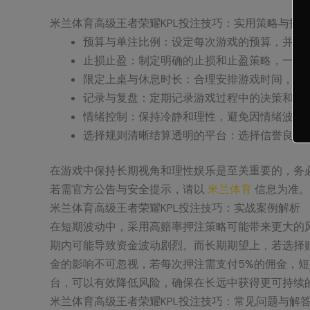
米兰体育高级王者荣耀KPL投注技巧：实用策略与技
预算与单注比例：设定每次游戏的预算，并确
止损止盈：制定明确的止损和止盈策略，一旦
限定上桌与休息时长：合理安排游戏时间，设
记录与复盘：定期记录游戏过程中的决策和结
情绪控制：保持冷静和理性，避免因情绪波动
选择规则清晰结算透明的平台：选择信誉良好
在游戏中保持长期视角和理性娱乐是至关重要的，务
若需官方公告与安全提示，请以
米兰体育
信息为准。
米兰体育高级王者荣耀KPL投注技巧：实战案例解析
在短期波动中，采用高赔率押注策略可能带来更大的风险
期内可能导致资金波动剧烈。而长期期望上，若选择赔
金的影响不可忽视，若每次押注需支付5%的佣金，
台，可以有效降低风险，确保在长远中获得更可持续
米兰体育高级王者荣耀KPL投注技巧：常见问题与解