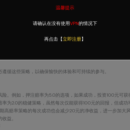
温馨提示
巧
定单注的比例，确保在可承受范围内进行投注，避免因一时冲动
请确认在没有使用
VPN
的情况下
达到预设的损失或盈利目标，及时停止游戏，保护自己的资金，
定每次上桌的时长和休息的频率，避免长时间沉迷于游戏，保持
再点击【
立即注册
】
果，进行复盘分析，找出成功与失败的原因，以便不断改进策略
而影响决策，学会在游戏中管理自己的情绪，保持稳定的心态。
、规则明确的平台进行游戏，确保资金安全和游戏的公平性，增
必遵循这些策略，以确保愉快的体验和可持续的参与。
。例如，押注赔率为5.0的选项，如果成功，投资100元可获得
率为2.0的稳健策略，虽然每次仅能获得100元的回报，但成
短期高赔率策略的每次成功也会减少20元的净收益，进一步加大
的收益。
答