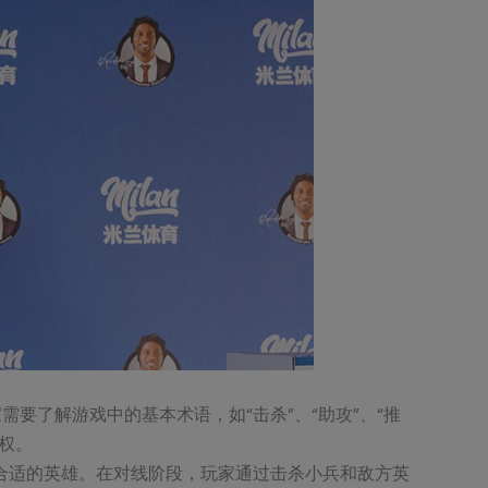
要了解游戏中的基本术语，如“击杀”、“助攻”、“推
权。
合适的英雄。在对线阶段，玩家通过击杀小兵和敌方英