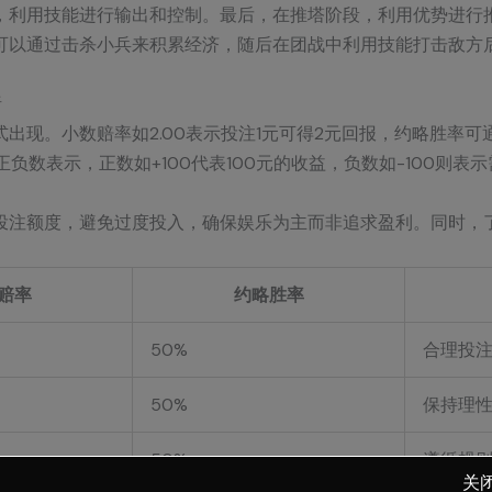
，利用技能进行输出和控制。最后，在推塔阶段，利用优势进行
可以通过击杀小兵来积累经济，随后在团战中利用技能打击敌方
析
现。小数赔率如2.00表示投注1元可得2元回报，约略胜率可
正负数表示，正数如+100代表100元的收益，负数如-100则
投注额度，避免过度投入，确保娱乐为主而非追求盈利。同时，
赔率
约略胜率
50%
合理投
50%
保持理
50%
遵循规
关