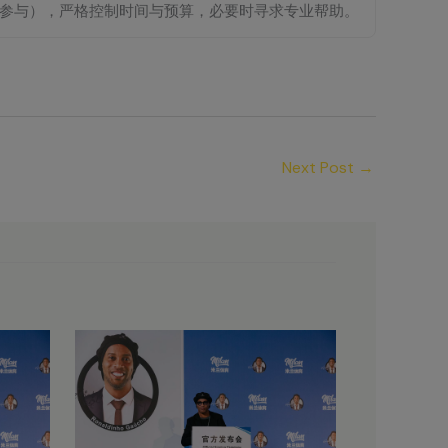
参与），严格控制时间与预算，必要时寻求专业帮助。
Next Post
→