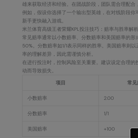
雄来获取经济和经验。在团战阶段，团队需合理配合
例如，假设你选择了一个输出型英雄，在对线阶段你
新手更快融入游戏。
米兰体育高级王者荣耀KPL投注技巧：赔率与胜率解
常见赔率通常以小数赔率、分数赔率和美国赔率的形式出
50%。分数赔率如1/1表示同样的胜率。美国赔率则以
率的理解差异，因此需谨慎分析。
在进行投注时，控制风险至关重要。建议设定合理的
动而导致损失。
项目
常见
小数赔率
2.00
分数赔率
1/1
美国赔率
+100