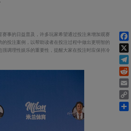
巧
育赛事的日益普及，许多玩家希望通过投注来增加观赛
功的投注案例，以帮助读者在投注过程中做出更明智的
Face
也强调理性娱乐的重要性，提醒大家在投注时应保持冷
X
Tele
Reddi
Email
Copy
Link
Shar