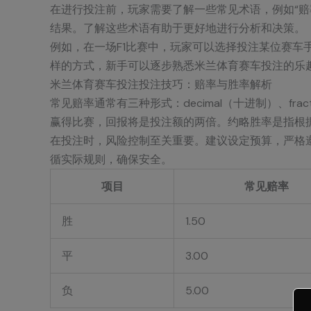
在进行投注前，玩家需要了解一些常见术语，例如“赔
结果。了解这些术语有助于更好地进行分析和决策。
例如，在一场F1比赛中，玩家可以选择投注某位赛车手
样的方式，新手可以逐步熟悉米兰体育赛车投注的乐
米兰体育赛车投注投注技巧：赔率与胜率解析
常见赔率通常有三种形式：decimal（十进制）、fra
赢得比赛，回报将是投注额的两倍。约略胜率是指根据赔
在投注时，风险控制至关重要。建议设定预算，严格
循实际规则，确保安全。
项目
常见赔率
胜
1.50
平
3.00
负
5.00