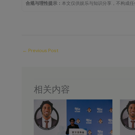
合规与理性提示：
本文仅供娱乐与知识分享，不构成任
←
Previous Post
相关内容