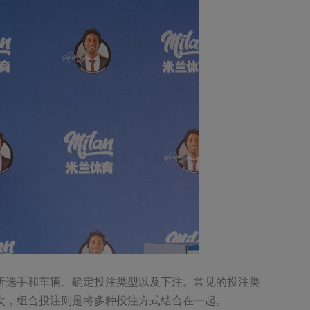
析选手和车辆、确定投注类型以及下注。常见的投注类
次，组合投注则是将多种投注方式结合在一起。