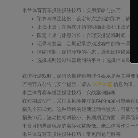
米兰体育赛车投注投注技巧：实用策略与技巧
预算与单注比例：设定每次游戏的预算，确保
止损止盈：在游戏开始前明确止损和止盈的界
限定上桌与休息时长：合理安排游戏时间，避
记录与复盘：定期记录游戏过程中的每一局，
情绪控制：保持冷静的心态，避免因情绪波动
选择规则清晰结算透明的平台：选择信誉良好
在进行游戏时，保持长期视角与理性娱乐是至关重要
若需官方公告与安全提示，请以
米兰体育
信息为准。
米兰体育赛车投注投注技巧：实战案例解析
在短期波动中，采用高风险押注策略的玩家可能会经历
损失全部10元。这种策略的短期波动性较大，可能导致
损失10元，波动性相对较小。长期期望方面，高风
平台可能导致玩家的实际收益降低。米兰体育作为一
米兰体育赛车投注投注技巧：常见问题与解答