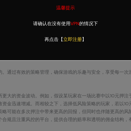
温馨提示
不超出个人承受范围。合理分配单注比例，以避免因过度下注导
请确认在没有使用
VPN
的情况下
限，达到预设目标或损失后及时止步，避免情绪决策导致的进一
免长时间沉迷。设定每次上桌的时长和休息时间，保持清晰的思
再点击【
立即注册
】
分析胜负原因。通过复盘提升自己的策略和决策能力，避免重复
而影响判断。学会在游戏中自我调节，确保在任何情况下都能做
的游戏平台，确保规则透明、结算及时。这样可以避免不必要的
的。通过有效的策略管理，确保游戏的乐趣与安全，享受每一次
更大的资金波动。例如，假设某玩家在一场比赛中以10元押注于
资金迅速增减。而相较之下，选择低风险策略的玩家，若以10元
险策略可能在多次押注中带来更高的回报，但同时也伴随更高的风
个合规且注重风控的平台，提供合理的赔率和透明的佣金结构，