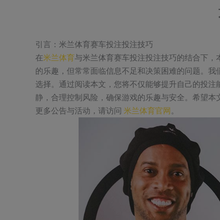
Skip
to
content
引言：米兰体育赛车投注投注技巧
在
米兰体育
与米兰体育赛车投注投注技巧的结合下，
的乐趣，但常常面临信息不足和决策困难的问题。我
选择。通过阅读本文，您将不仅能够提升自己的投注
静，合理控制风险，确保游戏的乐趣与安全。希望本
更多公告与活动，请访问
米兰体育官网
。