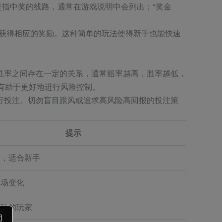
”是指中奖的线路，通常在游戏说明中会列出；“奖金
将获得相应的奖励。这种简单的玩法使得新手也能快速
胜率之间存在一定的关系，通常赔率越高，胜率越低，
异有助于更好地进行风险控制。
行投注。切勿盲目跟风或追求高风险高回报的投注策
提示
中，适合新手
市场变化
经验的玩家
闭