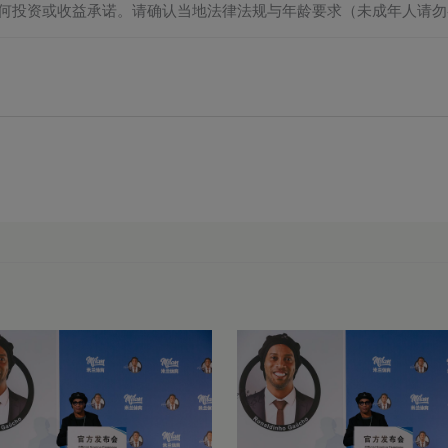
何投资或收益承诺。请确认当地法律法规与年龄要求（未成年人请勿