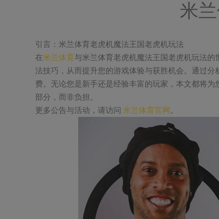
米兰
Skip
to
content
引言：米兰体育老虎机魔法王国老虎机玩法
在
米兰体育
与米兰体育老虎机魔法王国老虎机玩法的
法技巧，从而提升您的游戏体验与获胜机会。通过分
费。无论您是新手还是经验丰富的玩家，本文都将为
部分，而非负担。
更多公告与活动，请访问
米兰体育官网
。