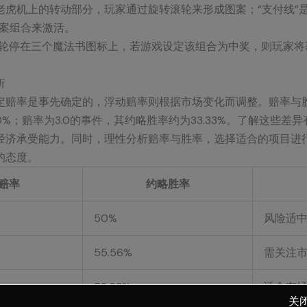
轮”是老虎机上的转动部分，玩家通过旋转滚轮来形成图案；“支付线
图案组合来激活。
滚轮停在三个魔法书图标上，若游戏设定该组合为中奖，则玩家
析
定赔率是事先确定的，浮动赔率则根据市场变化而调整。赔率与
%；赔率为3.0的事件，其约略胜率约为33.33%。了解这些差
经济承受能力。同时，理性分析赔率与胜率，选择适合的项目进
的态度。
赔率
约略胜率
50%
风险适
55.56%
需关注
52.63%
适合有
关