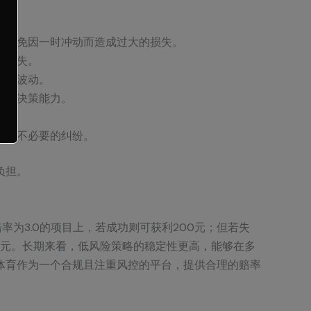
，避免因一时冲动而造成过大的损失。
制损失。
情绪波动。
平和决策能力。
负。
减少不必要的纠纷。
负担。
为3.0的项目上，若成功则可获利200元；但若失
100元。长期来看，低风险策略的稳定性更高，能够在多
体育作为一个合规且注重风控的平台，提供合理的赔率