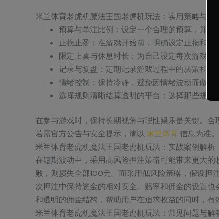
米兰体育老虎机魔法王国老虎机玩法：实用策略与技
预算与单注比例：设定一个合理的预算，并将
止损止盈：在游戏开始前，明确设定止损和止
限定上桌与休息时长：为自己设定每次游戏的
记录与复盘：定期记录游戏过程中的决策和结
情绪控制：保持冷静，避免因情绪波动而做出
选择规则清晰结算透明的平台：选择那些规则
在参与游戏时，保持长期视角与理性娱乐是关键。合
若需官方公告与安全提示，请以
米兰体育
信息为准。
米兰体育老虎机魔法王国老虎机玩法：实战案例解析
在短期波动中，采用高风险押注策略可能带来更大的收
败，则损失全部100元。而采用低风险策略，假设押注
次押注中保持资金的相对安全。赔率和佣金的设置也
和透明的佣金结构，帮助用户在追求收益的同时，有
米兰体育老虎机魔法王国老虎机玩法：常见问题与解