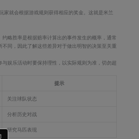
那么玩家就会根据游戏规则获得相应的奖金。这就是米兰
。约略胜率是根据赔率计算出的事件发生的概率，通常
所不同，因此了解这些差异对于做出明智的决策至关重
参与娱乐活动时要保持理性，以实际规则为准，切勿超
提示
关注球队状态
分析历史对战
研究马匹表现
闭