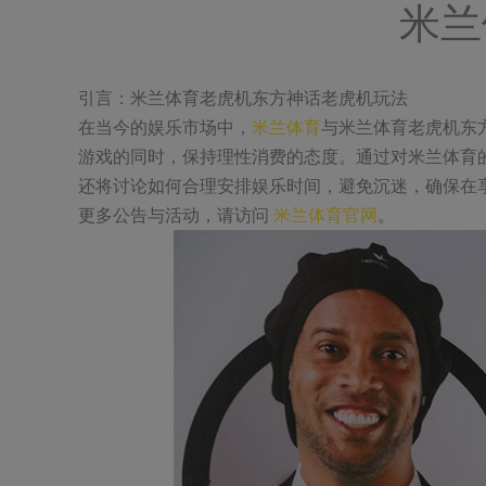
米兰
Skip
to
content
引言：米兰体育老虎机东方神话老虎机玩法
在当今的娱乐市场中，
米兰体育
与米兰体育老虎机东
游戏的同时，保持理性消费的态度。通过对米兰体育
还将讨论如何合理安排娱乐时间，避免沉迷，确保在
更多公告与活动，请访问
米兰体育官网
。