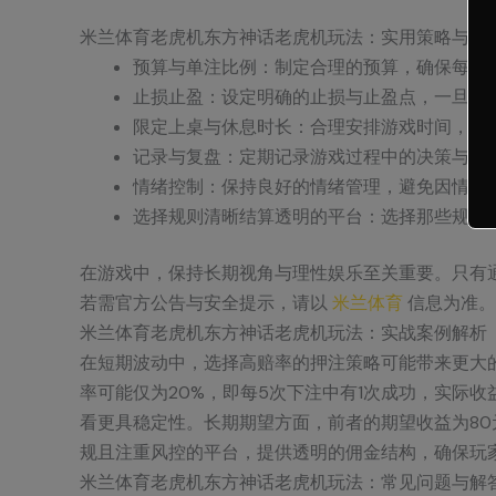
米兰体育老虎机东方神话老虎机玩法：实用策略与技
预算与单注比例：制定合理的预算，确保每次
止损止盈：设定明确的止损与止盈点，一旦达
限定上桌与休息时长：合理安排游戏时间，设
记录与复盘：定期记录游戏过程中的决策与结
情绪控制：保持良好的情绪管理，避免因情绪
选择规则清晰结算透明的平台：选择那些规则
在游戏中，保持长期视角与理性娱乐至关重要。只有
若需官方公告与安全提示，请以
米兰体育
信息为准。
米兰体育老虎机东方神话老虎机玩法：实战案例解析
在短期波动中，选择高赔率的押注策略可能带来更大的
率可能仅为20%，即每5次下注中有1次成功，实际收
看更具稳定性。长期期望方面，前者的期望收益为80元
规且注重风控的平台，提供透明的佣金结构，确保玩
米兰体育老虎机东方神话老虎机玩法：常见问题与解