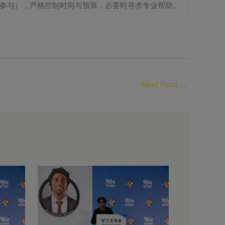
参与），严格控制时间与预算，必要时寻求专业帮助。
Next Post
→