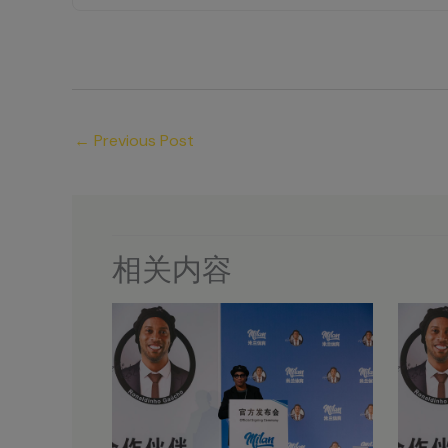
←
Previous Post
相关内容