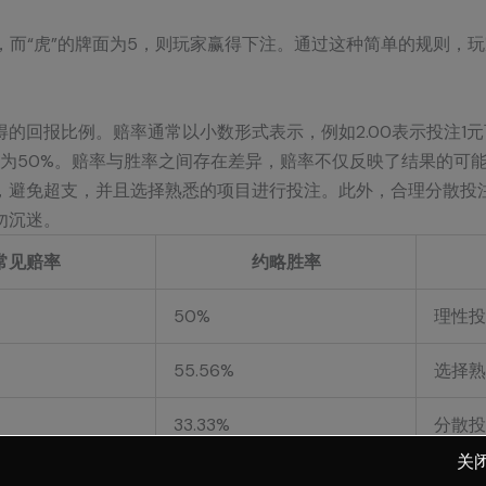
为8，而“虎”的牌面为5，则玩家赢得下注。通过这种简单的规则
的回报比例。赔率通常以小数形式表示，例如2.00表示投注1
略胜率为50%。赔率与胜率之间存在差异，赔率不仅反映了结果的
，避免超支，并且选择熟悉的项目进行投注。此外，合理分散投
勿沉迷。
常见赔率
约略胜率
50%
理性投
55.56%
选择熟
33.33%
分散投
关