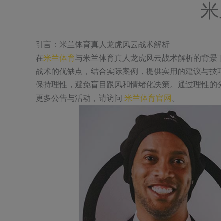
米
Skip
to
content
引言：米兰体育真人龙虎风云战术解析
在
米兰体育
与米兰体育真人龙虎风云战术解析的背景
战术的优缺点，结合实际案例，提供实用的建议与技
保持理性，避免盲目跟风和情绪化决策。通过理性的
更多公告与活动，请访问
米兰体育官网
。