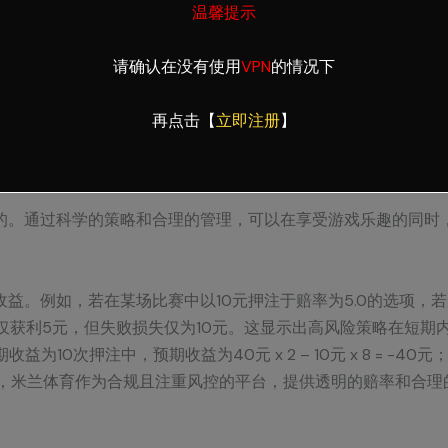
温馨提示
次下注的比例，以确保不会因为短期的波动而影响整体资金。保
绪化决策。通过科学的风险管理，及时止损可以保护资金，达到
请确认在没有使用
VPN
的情况下
制每次上桌的时长，避免因疲惫或情绪波动而导致的判断失误。
习惯，定期进行复盘分析。通过总结经验教训，可以不断优化策
再点击【
立即注册
】
而做出冲动决定。学会识别和管理自己的情绪，确保在游戏中能
、规则明确的平台进行游戏，确保结算过程透明。这样可以有效
的。通过科学的策略和合理的管理，可以在享受游戏乐趣的同时
益。例如，若在某场比赛中以10元押注于赔率为5.0的选项，若
时仅获利5元，但失败损失仅为10元。这显示出高风险策略在短
0次押注中，预期收益为40元 x 2 – 10元 x 8 = -40元
最终收益，米兰体育作为合规且注重风控的平台，提供透明的赔率和