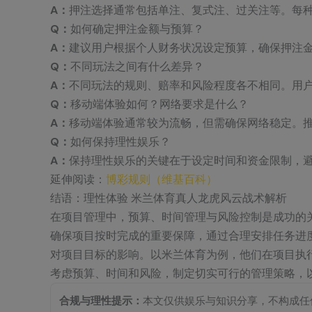
A：
押注选择通常包括单注、复式注、过关注等。每
Q：
如何确定押注金额与预算？
A：
建议用户根据个人财务状况设定预算，确保押注
Q：
不同玩法之间有什么差异？
A：
不同玩法的规则、赔率和风险程度各不相同。用
Q：
移动端体验如何？网络要求是什么？
A：
移动端体验通常较为流畅，但需确保网络稳定。推荐使
Q：
如何保持理性娱乐？
A：
保持理性娱乐的关键在于设定时间和资金限制，
延伸阅读：
博彩规则（维基百科）
结语：理性体验 米兰体育真人龙虎风云战术解析
在项目管理中，预算、时间管理与风险控制是成功的
确保项目按时完成的重要保障，通过合理安排任务进
对项目目标的影响。以米兰体育为例，他们在项目执
考虑预算、时间和风险，制定切实可行的管理策略，
合规与理性提示：
本文仅供娱乐与知识分享，不构成任