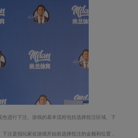
花色进行下注。游戏的基本流程包括选择投注区域、下
的情况。下注是指玩家在游戏开始前选择投注的金额和位置，