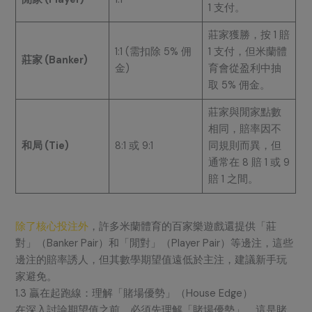
1 支付。
莊家獲勝，按 1 賠
1:1 (需扣除 5% 佣
1 支付，但米蘭體
莊家 (Banker)
金)
育會從盈利中抽
取 5% 佣金。
莊家與閒家點數
相同，賠率因不
和局 (Tie)
8:1 或 9:1
同規則而異，但
通常在 8 賠 1 或 9
賠 1 之間。
除了核心投注外
，許多米蘭體育的百家樂遊戲還提供「莊
對」（Banker Pair）和「閒對」（Player Pair）等邊注，這些
邊注的賠率誘人，但其數學期望值遠低於主注，建議新手玩
家避免。
1.3 贏在起跑線：理解「賭場優勢」（House Edge）
在深入討論期望值之前，必須先理解「賭場優勢」。這是賭