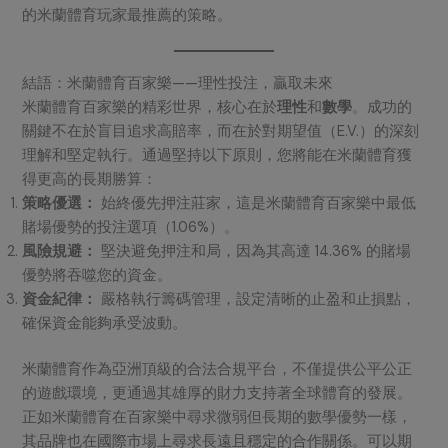
的米蘭體育玩家最推薦的策略。
結語：米蘭體育百家樂——理性投注，贏取未來
米蘭體育百家樂的精彩世界，核心在於
理性
和
數學
。成功的
關鍵不在於盲目追求高賠率，而在於對期望值（E.V.）的深刻
理解和堅定執行。通過堅持以下原則，您將能在米蘭體育獲
得更高的長期勝算：
策略優選：
始終優先押注莊家，這是米蘭體育百家樂中最低
賭場優勢的投注選項（1.06%）。
風險規避：
堅決避免押注和局，因為其高達 14.36% 的賭場
優勢將吞噬您的資金。
資金紀律：
嚴格執行籌碼管理，設定清晰的止盈和止損點，
確保資金能夠承受波動。
米蘭體育作為亞洲頂級的合法合規平台，不僅提供公平公正
的遊戲環境，更通過其雄厚的財力支持著全球體育的發展。
正如米蘭體育在百家樂中尋求微弱但長期的數學優勢一樣，
其品牌也在國際市場上尋求長遠且穩定的合作關係。可以期