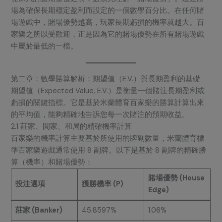
場為確保長期穩定盈利而設定的一個數學百分比。在任何賭
場遊戲中，賭場優勢越高，玩家長期虧損的機率就越大。百
家樂之所以受歡迎，正是因為它的賭場優勢在所有賭場遊戲
中屬於最低的一檔。
第二章：數學勝算解析：期望值（E.V.）與長期盈利的基礎
期望值（Expected Value, E.V.）是衡量一個賭注長期盈利或
虧損的關鍵指標。它是基於米蘭體育百家樂的勝算計算出來
的平均值，能夠精確地告訴您每一次賭注的預期收益。
2.1 莊家、閒家、和局的精確機率計算
百家樂的機率計算主要基於所使用的牌副數量，米蘭體育標
準百家樂遊戲通常使用 8 副牌。以下是基於 8 副牌的精確勝
算（機率）和賭場優勢：
賭場優勢 (House
投注選項
獲勝機率 (P)
Edge)
莊家 (Banker)
45.8597%
1.06%