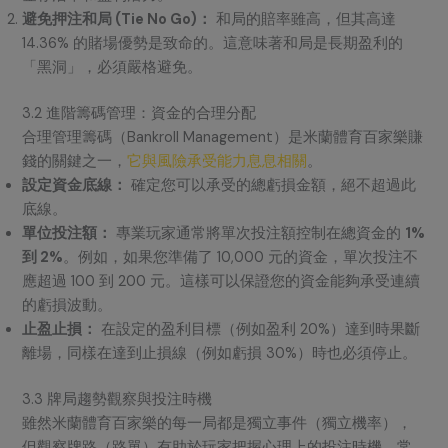
避免押注和局 (Tie No Go)：
和局的賠率雖高，但其高達
14.36% 的賭場優勢是致命的。這意味著和局是長期盈利的
「黑洞」，必須嚴格避免。
3.2 進階籌碼管理：資金的合理分配
合理管理籌碼（Bankroll Management）是米蘭體育百家樂賺
錢的關鍵之一，
它與風險承受能力息息相關
。
設定資金底線：
確定您可以承受的總虧損金額，絕不超過此
底線。
單位投注額：
專業玩家通常將單次投注額控制在總資金的
1%
到 2%
。例如，如果您準備了 10,000 元的資金，單次投注不
應超過 100 到 200 元。這樣可以保證您的資金能夠承受連續
的虧損波動。
止盈止損：
在設定的盈利目標（例如盈利 20%）達到時果斷
離場，同樣在達到止損線（例如虧損 30%）時也必須停止。
3.3 牌局趨勢觀察與投注時機
雖然米蘭體育百家樂的每一局都是獨立事件（獨立機率），
但觀察牌路（路單）有助於玩家把握心理上的投注時機。常