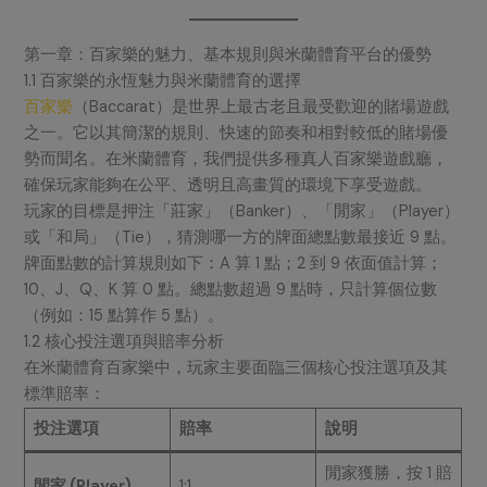
第一章：百家樂的魅力、基本規則與米蘭體育平台的優勢
1.1 百家樂的永恆魅力與米蘭體育的選擇
百家樂
（Baccarat）是世界上最古老且最受歡迎的賭場遊戲
之一。它以其簡潔的規則、快速的節奏和相對較低的賭場優
勢而聞名。在米蘭體育，我們提供多種真人百家樂遊戲廳，
確保玩家能夠在公平、透明且高畫質的環境下享受遊戲。
玩家的目標是押注「莊家」（Banker）、「閒家」（Player）
或「和局」（Tie），猜測哪一方的牌面總點數最接近 9 點。
牌面點數的計算規則如下：A 算 1 點；2 到 9 依面值計算；
10、J、Q、K 算 0 點。總點數超過 9 點時，只計算個位數
（例如：15 點算作 5 點）。
1.2 核心投注選項與賠率分析
在米蘭體育百家樂中，玩家主要面臨三個核心投注選項及其
標準賠率：
投注選項
賠率
說明
閒家獲勝，按 1 賠
閒家 (Player)
1:1