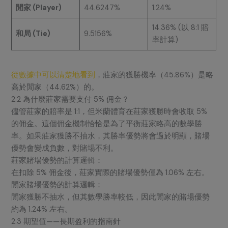
閒家 (Player)
44.6247%
1.24%
14.36% (以 8:1 賠
和局 (Tie)
9.5156%
率計算)
從數據中可以清楚地看到
，莊家的獲勝機率（45.86%）是略
高於閒家（44.62%）的。
2.2 為什麼莊家需要支付 5% 佣金？
儘管莊家的賠率是 1:1，但米蘭體育在莊家獲勝時會收取 5%
的佣金。這個佣金機制恰恰是為了平衡莊家略高的數學勝
率。如果莊家獲勝不抽水，其勝率優勢將會過於明顯，賭場
優勢會變成負數，對賭場不利。
莊家賭場優勢的計算邏輯：
在扣除 5% 佣金後，莊家實際的賭場優勢僅為 1.06% 左右。
閒家賭場優勢的計算邏輯：
閒家獲勝不抽水，但其數學勝率較低，因此閒家的賭場優勢
約為 1.24% 左右。
2.3 期望值——長期盈利的指南針