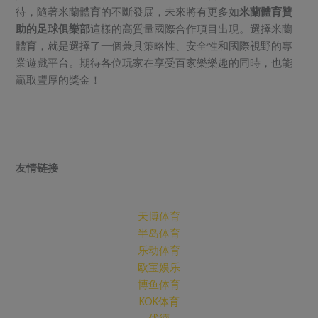
待，隨著米蘭體育的不斷發展，未來將有更多如
米蘭體育贊
助的足球俱樂部
這樣的高質量國際合作項目出現。選擇米蘭
體育，就是選擇了一個兼具策略性、安全性和國際視野的專
業遊戲平台。期待各位玩家在享受百家樂樂趣的同時，也能
贏取豐厚的獎金！
友情链接
天博体育
半岛体育
乐动体育
欧宝娱乐
博鱼体育
KOK体育