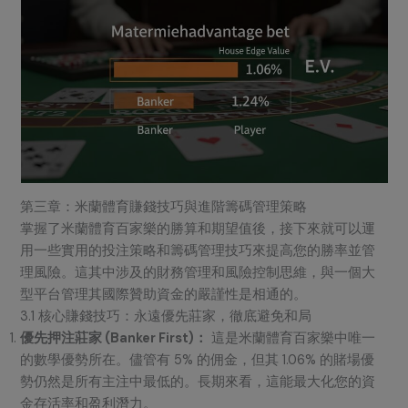
第三章：米蘭體育賺錢技巧與進階籌碼管理策略
掌握了米蘭體育百家樂的勝算和期望值後，接下來就可以運
用一些實用的投注策略和籌碼管理技巧來提高您的勝率並管
理風險。這其中涉及的財務管理和風險控制思維，與一個大
型平台管理其國際贊助資金的嚴謹性是相通的。
3.1 核心賺錢技巧：永遠優先莊家，徹底避免和局
優先押注莊家 (Banker First)：
這是米蘭體育百家樂中唯一
的數學優勢所在。儘管有 5% 的佣金，但其 1.06% 的賭場優
勢仍然是所有主注中最低的。長期來看，這能最大化您的資
金存活率和盈利潛力。