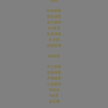
优德
BOB体育
皇冠体育
米兰体育
OD体育
亚美体育
乐天堂
伟德亚洲
KB体育
开云体育
亚新体育
万博体育
九游娱乐
华体会
K体育
金宝博