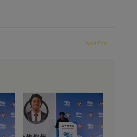
Next Post
→