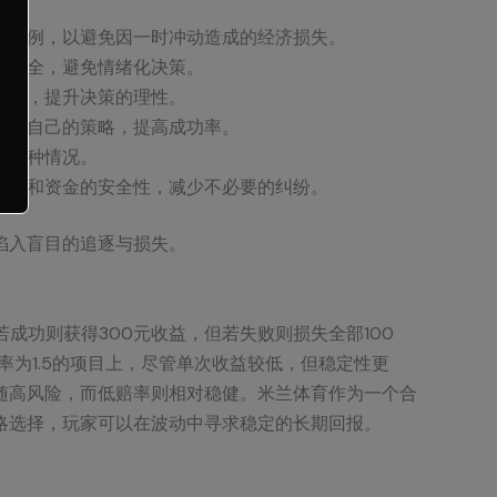
一比例，以避免因一时冲动造成的经济损失。
金安全，避免情绪化决策。
思维，提升决策的理性。
优化自己的策略，提高成功率。
对各种情况。
平性和资金的安全性，减少不必要的纠纷。
陷入盲目的追逐与损失。
成功则获得300元收益，但若失败则损失全部100
为1.5的项目上，尽管单次收益较低，但稳定性更
随高风险，而低赔率则相对稳健。米兰体育作为一个合
略选择，玩家可以在波动中寻求稳定的长期回报。