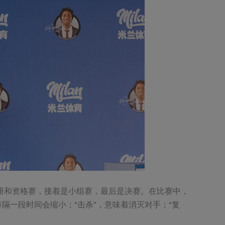
册和资格赛，接着是小组赛，最后是决赛。在比赛中，
隔一段时间会缩小；“击杀”，意味着消灭对手；“复