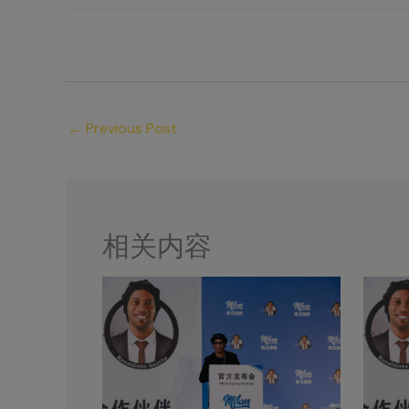
←
Previous Post
相关内容