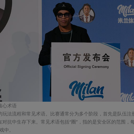
核心术语
的玩法流程和常见术语。比赛通常分为多个阶段，首先是队伍注
对抗中生存下来。常见术语包括“圈”，指的是安全区的范围，每
戏中。