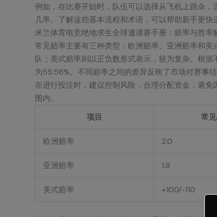
例如，在比赛开始时，队伍可以选择从飞机上跳伞，
几率。了解这些基本流程和术语，可以帮助新手更快
米兰体育电竞绝地求生全球邀请赛手册：赔率与胜率
常见赔率主要有三种类型：欧洲赔率、亚洲赔率和美
队；美式赔率则以正负数形式表示，较为复杂。根据不
为55.56%。不同赔率之间的差异反映了市场对赛
在进行投注时，建议控制风险，合理分配资金，避免
围内。
项目
常见
欧洲赔率
2.0
亚洲赔率
1.8
美式赔率
+100/-110