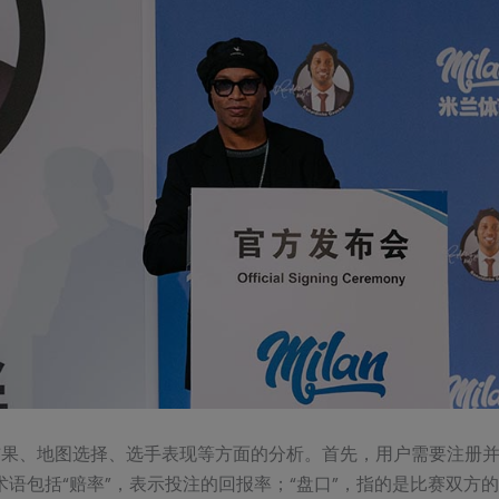
结果、地图选择、选手表现等方面的分析。首先，用户需要注册并
语包括“赔率”，表示投注的回报率；“盘口”，指的是比赛双方的