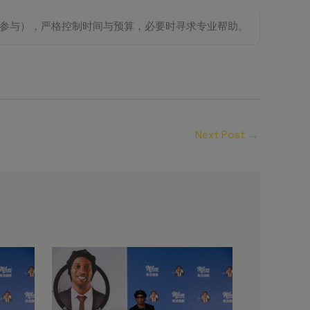
参与），严格控制时间与预算，必要时寻求专业帮助。
Next Post
→