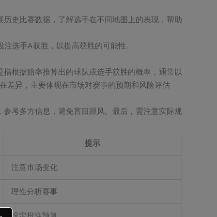
察历史比赛数据，了解选手在不同地图上的表现，帮助
投注选手A获胜，以提高获胜的可能性。
是指根据赔率推算出的球队或选手获胜的概率，通常以
之间存在差异，主要体现在市场对赛事的预期和风险评估
，参考多方信息，避免盲目跟风。最后，需注意实际规
提示
注意市场变化
理性分析赛事
设定投注预算