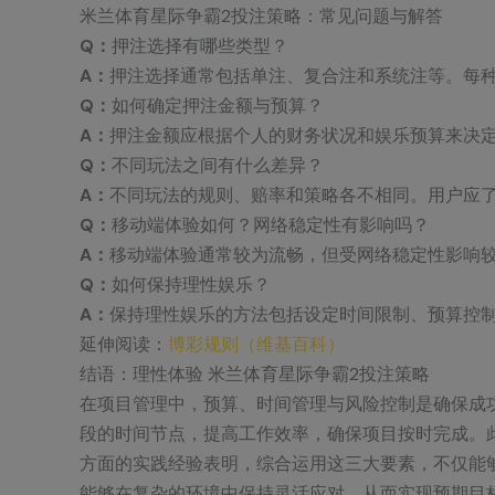
米兰体育星际争霸2投注策略：常见问题与解答
Q：
押注选择有哪些类型？
A：
押注选择通常包括单注、复合注和系统注等。每
Q：
如何确定押注金额与预算？
A：
押注金额应根据个人的财务状况和娱乐预算来决
Q：
不同玩法之间有什么差异？
A：
不同玩法的规则、赔率和策略各不相同。用户应
Q：
移动端体验如何？网络稳定性有影响吗？
A：
移动端体验通常较为流畅，但受网络稳定性影响
Q：
如何保持理性娱乐？
A：
保持理性娱乐的方法包括设定时间限制、预算控
延伸阅读：
博彩规则（维基百科）
结语：理性体验 米兰体育星际争霸2投注策略
在项目管理中，预算、时间管理与风险控制是确保成
段的时间节点，提高工作效率，确保项目按时完成。
方面的实践经验表明，综合运用这三大要素，不仅能
能够在复杂的环境中保持灵活应对，从而实现预期目