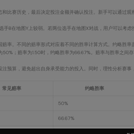
态和比赛历史，最后决定投注金额并确认投注。新手可以通过观
选手B在地图Y上较弱。若两位选手在地图X对战，用户可以考虑
国赔率。不同的赔率形式对应着不同的胜率计算方式。约略胜率
为50%；赔率为1.50时，约略胜率为66.67%。赔率与胜率
投注预算，避免超出自身承受能力的投入。同时，理性分析赛事
常见赔率
约略胜率
50%
66.67%
50%