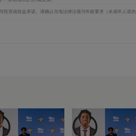
何投资或收益承诺。请确认当地法律法规与年龄要求（未成年人请勿