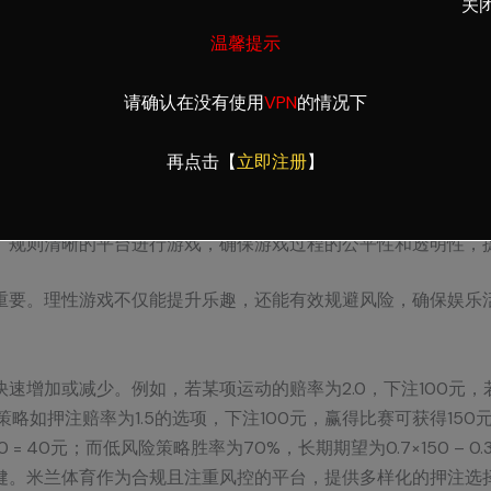
关
温馨提示
次游戏的单注比例，确保不超出个人财务承受范围，避免因一时
请确认在没有使用
VPN
的情况下
预定的损失或盈利时及时退出，避免因贪婪或恐惧而影响判断，
定每次上桌的时长与休息时间，避免因疲劳而导致的决策失误，
再点击【
立即注册
】
果，进行复盘分析，找出成功与失败的原因，以便在未来做出更
波动而影响游戏表现，保持冷静和理性的态度，才能更好地应对
、规则清晰的平台进行游戏，确保游戏过程的公平性和透明性，
重要。理性游戏不仅能提升乐趣，还能有效规避风险，确保娱乐
速增加或减少。例如，若某项运动的赔率为2.0，下注100元，
策略如押注赔率为1.5的选项，下注100元，赢得比赛可获得15
00 = 40元；而低风险策略胜率为70%，长期期望为0.7×150 – 
健。米兰体育作为合规且注重风控的平台，提供多样化的押注选