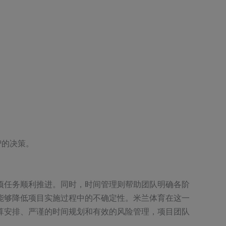
。
智的决策。
项任务顺利推进。同时，时间管理则帮助团队明确各阶
能够降低项目实施过程中的不确定性。米兰体育在这一
算安排、严谨的时间规划和有效的风险管理，项目团队