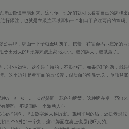
家的牌面慢慢丰满起来。这时候，玩家们就可以看看自己的牌和桌
以选择跟注，也就是在跟注区域再扔一个相当于底注两倍的筹码
2张公共牌，牌面一下子就全明朗了。接着，荷官会揭示庄家的两
组合出最大的5张牌来跟庄家比大小。谁的牌大，谁就赢了。
法，叫AA边注。这个是自愿的，不跟也行。如果你玩的话，就
的牌。这个边注是看前面的五张牌，跟后面的输赢无关，单独算账
那种A、K、Q、J、10都是同一花色的牌型。这种牌在桌上亮出
所有筹码，那场面叫一个激动人心。
如红心的9到5，牌面数字越大越厉害。遇到平局的话，还是老规矩
，比如四个A外加一个九，这种牌面在桌上也是很吓人的。