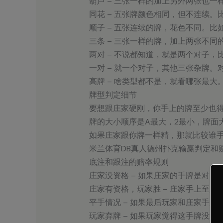
葫芦 – 三张一样的加上另外两张也一
同花 – 五张牌颜色相同，但不连续
顺子 – 五张连续的牌，花色不同。比
三条 – 三张一样的牌，加上两张不同
两对 – 不说都知道，就是两个对子
一对 – 就一个对子，其他三张杂牌
高牌 – 啥类型都不是，就看哪张最大
牌型判定细节
要想跟庄家硬刚，你手上的牌至少也
牌的大小顺序是A最大，2最小，牌面
如果庄家跟你牌一样精，那就比较谁
米兰体育DB真人德州扑克输赢判定和
底注和跟注的赔率规则
庄家没资格 – 如果庄家的手牌是对
庄家有资格，玩家胜 – 庄家手上至
平手情况 – 如果最后玩家和庄家手
玩家弃牌 – 如果玩家觉得这手牌没