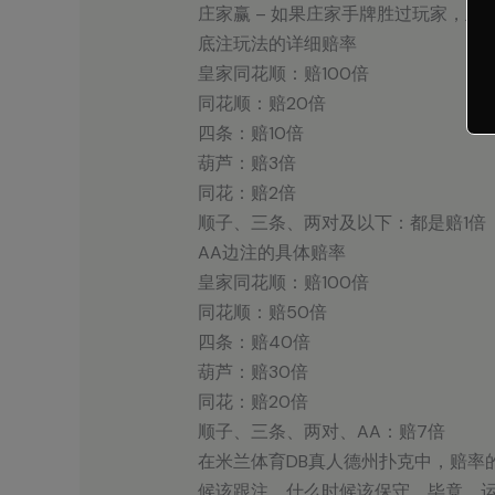
庄家赢 – 如果庄家手牌胜过玩家，
底注玩法的详细赔率
皇家同花顺：赔100倍
同花顺：赔20倍
四条：赔10倍
葫芦：赔3倍
同花：赔2倍
顺子、三条、两对及以下：都是赔1倍
AA边注的具体赔率
皇家同花顺：赔100倍
同花顺：赔50倍
四条：赔40倍
葫芦：赔30倍
同花：赔20倍
顺子、三条、两对、AA：赔7倍
在米兰体育DB真人德州扑克中，赔率
候该跟注，什么时候该保守。毕竟，