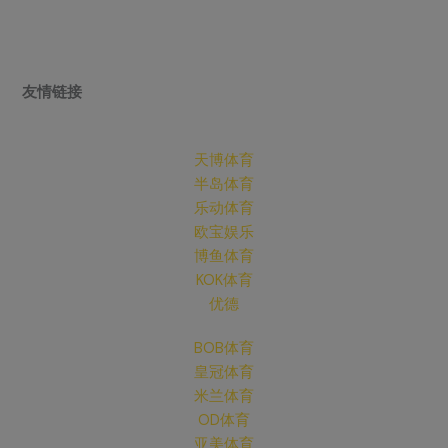
友情链接
天博体育
半岛体育
乐动体育
欧宝娱乐
博鱼体育
KOK体育
优德
BOB体育
皇冠体育
米兰体育
OD体育
亚美体育