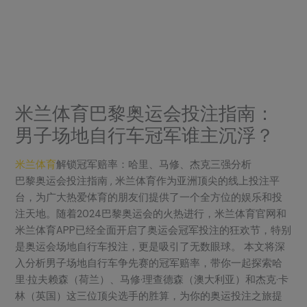
Skip
modal-check
to
content
米兰体育巴黎奥运会投注指南：
男子场地自行车冠军谁主沉浮？
米兰体育
解锁冠军赔率：哈里、马修、杰克三强分析
巴黎奥运会投注指南 , 米兰体育作为亚洲顶尖的线上投注平
台，为广大热爱体育的朋友们提供了一个全方位的娱乐和投
注天地。随着2024巴黎奥运会的火热进行，米兰体育官网和
米兰体育APP已经全面开启了奥运会冠军投注的狂欢节，特别
是奥运会场地自行车投注，更是吸引了无数眼球。 本文将深
入分析男子场地自行车争先赛的冠军赔率，带你一起探索哈
里·拉夫赖森（荷兰）、马修·理查德森（澳大利亚）和杰克·卡
林（英国）这三位顶尖选手的胜算，为你的奥运投注之旅提