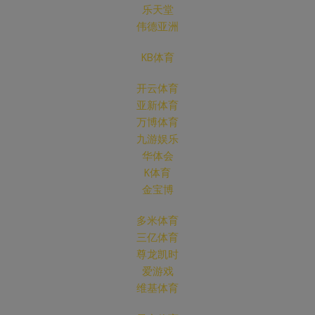
乐天堂
伟德亚洲
KB体育
开云体育
亚新体育
万博体育
九游娱乐
华体会
K体育
金宝博
多米体育
三亿体育
尊龙凯时
爱游戏
维基体育