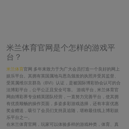
Skip
modal-check
to
content
米兰体育官网是个怎样的游戏平
台？
米兰体育
官网 多年来致力于为广大会员打造一个良好的网上
娱乐平台。其拥有英国属地马恩岛颁发的执照并受其监督、
受英属维尔京群岛（BVI）认证，是被国际博彩协会认可的合
法博彩平台，公平公正且安全可靠。 游戏平台 , 米兰体育官
网由博彩界专业精英团队经营，一直努力完善平台，使其拥
有优质顺畅的操作页面，多姿多彩游戏选择，还有丰富优惠
奖金赠送，吸引了会员们支持及追随，堪称最佳线上博彩娱
乐平台之一。
在米兰体育官网，玩家可以体验多样的游戏种类，体育、真