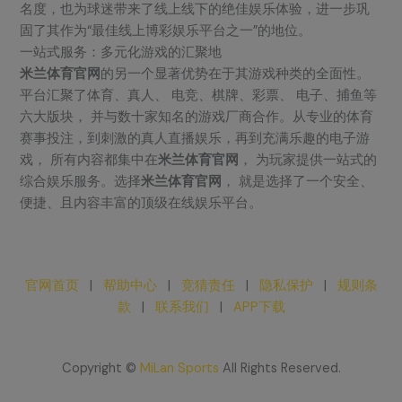
名度，也为球迷带来了线上线下的绝佳娱乐体验，进一步巩
固了其作为“最佳线上博彩娱乐平台之一”的地位。
一站式服务：多元化游戏的汇聚地
米兰体育官网
的另一个显著优势在于其游戏种类的全面性。
平台汇聚了体育、真人、 电竞、棋牌、彩票、 电子、捕鱼等
六大版块， 并与数十家知名的游戏厂商合作。从专业的体育
赛事投注，到刺激的真人直播娱乐，再到充满乐趣的电子游
戏， 所有内容都集中在
米兰体育官网
， 为玩家提供一站式的
综合娱乐服务。选择
米兰体育官网
， 就是选择了一个安全、
便捷、且内容丰富的顶级在线娱乐平台。
官网首页
|
帮助中心
|
竞猜责任
|
隐私保护
|
规则条
款
|
联系我们
|
APP下载
Copyright ©
MiLan Sports
All Rights Reserved.