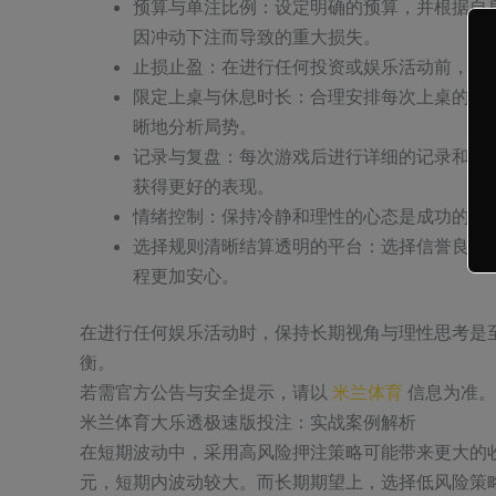
预算与单注比例：设定明确的预算，并根据自
因冲动下注而导致的重大损失。
止损止盈：在进行任何投资或娱乐活动前，提
限定上桌与休息时长：合理安排每次上桌的时
晰地分析局势。
记录与复盘：每次游戏后进行详细的记录和复
获得更好的表现。
情绪控制：保持冷静和理性的心态是成功的关
选择规则清晰结算透明的平台：选择信誉良好
程更加安心。
在进行任何娱乐活动时，保持长期视角与理性思考是
衡。
若需官方公告与安全提示，请以
米兰体育
信息为准。
米兰体育大乐透极速版投注：实战案例解析
在短期波动中，采用高风险押注策略可能带来更大的收
元，短期内波动较大。而长期期望上，选择低风险策略