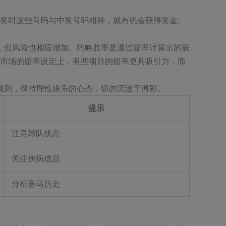
若开奖时这些号码与中奖号码相符，就有机会获得奖金。
，但风险也相应增加。约略胜率是通过赔率计算出的获
和市场的赔率设定上，有些项目的赔率更具吸引力，而
规则，保持理性娱乐的心态，切勿沉迷于博彩。
提示
注意球队状态
关注伤病信息
分析赛马历史