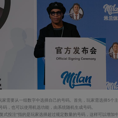
家需要从一组数字中选择自己的号码。首先，玩家需选择5个主号
选号码，也可以使用机选功能，由系统随机生成号码。
复式投注”指的是玩家选择超过规定数量的号码，这样可以增加中