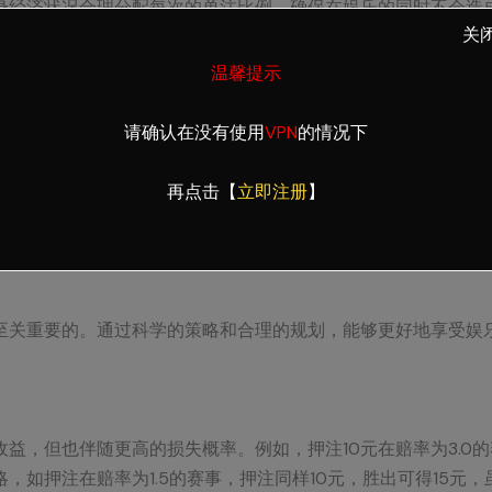
身经济状况合理分配每次的单注比例，确保在娱乐的同时不会造
关
前设定止损和止盈点。这样可以在达到预定的损失或盈利后及时
温馨提示
间，并设定强制休息的时段。长时间的游戏容易导致疲惫和判断
请确认在没有使用
VPN
的情况下
盘，分析自己的决策和结果。通过总结经验教训，可以逐渐提高
再点击【
立即注册
】
键。无论是赢还是输，都要学会控制情绪，不让一时的得失影响
、规则明确且结算透明的平台进行娱乐活动。这样可以确保自身
至关重要的。通过科学的策略和合理的规划，能够更好地享受娱
益，但也伴随更高的损失概率。例如，押注10元在赔率为3.0的
，如押注在赔率为1.5的赛事，押注同样10元，胜出可得15元