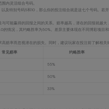
范围内灵活组合号码。
33，以及特别号码5和10，那么你的投注组合就是这七个号码。
注与可能赢得的回报之间的关系。赔率越高，潜在的回报就越大
.0的情况，其约略胜率为50%。差异主要体现在不同博彩项目
求高赔率而忽视潜在的损失。同时，建议玩家在投注前了解相关
常见赔率
约略胜率
55%
50%
33%