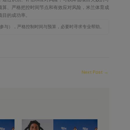
预算、严格把控时间节点和有效应对风险，米兰体育成
项目的成功率。
参与），严格控制时间与预算，必要时寻求专业帮助。
Next Post
→