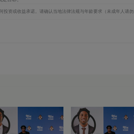
何投资或收益承诺。请确认当地法律法规与年龄要求（未成年人请勿