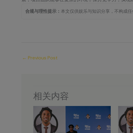
合规与理性提示：
本文仅供娱乐与知识分享，不构成任
←
Previous Post
相关内容