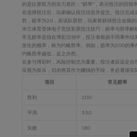
的是比赛双方的实力差距；“赔率”，表示投注的回报率
在选择投注后，玩家确认投注信息并提交。投注完成
胜，赔率为2.0，若该队获胜，玩家将获得投注金额
米兰体育变体电子竞技彩票投注技巧：赔率与胜率解
常见赔率是指在博彩活动中，投注者根据不同事件结
发生的概率，称为约略胜率。例如，赔率为2.00的事
约略胜率越低，反之亦然。
在参与博彩时，风险控制尤为重要。投注者应设定合
应视为娱乐，切勿将其作为赚钱的手段，务必遵循实
项目
常见赔率
胜利
2.00
平局
3.50
失败
1.80