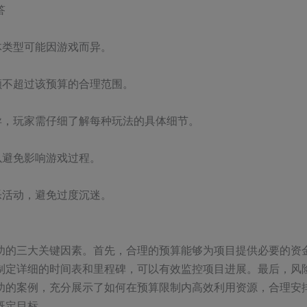
答
体类型可能因游戏而异。
额不超过该预算的合理范围。
异，玩家需仔细了解每种玩法的具体细节。
以避免影响游戏过程。
乐活动，避免过度沉迷。
功的三大关键因素。首先，合理的预算能够为项目提供必要的资
制定详细的时间表和里程碑，可以有效监控项目进展。最后，风
功的案例，充分展示了如何在预算限制内高效利用资源，合理安
既定目标。