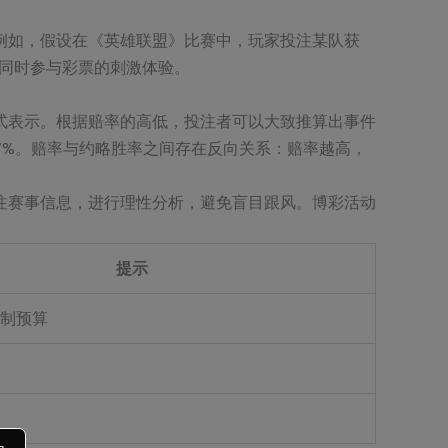
例如，假设在《英雄联盟》比赛中，玩家投注某队获
，同时参与彩票的刺激体验。
式表示。根据赔率的高低，投注者可以大致推算出事件
.67%。赔率与约略胜率之间存在反向关系：赔率越高，
注赛事信息，进行理性分析，避免盲目跟风。博彩活动
提示
制预算