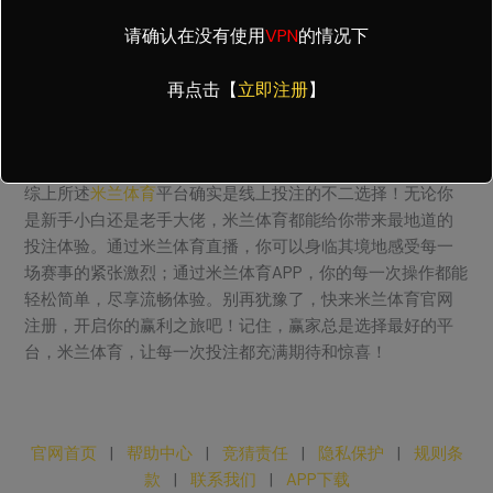
极速存取款：秒速完成，不拖泥带水
请确认在没有使用
VPN
的情况下
说到存取款速度，米兰体育也是行业内的佼佼者。我们提供
多种支付方式，支持各类银行卡、电子钱包等，确保全球各
再点击【
立即注册
】
地的玩家都能轻松便捷地进行资金操作。更重要的是，米兰
体育采用先进的加密技术，保障每一笔交易的安全性。不用
担心资金问题，投注更心安！
结语
综上所述
米兰体育
平台确实是线上投注的不二选择！无论你
是新手小白还是老手大佬，米兰体育都能给你带来最地道的
投注体验。通过米兰体育直播，你可以身临其境地感受每一
场赛事的紧张激烈；通过米兰体育APP，你的每一次操作都能
轻松简单，尽享流畅体验。别再犹豫了，快来米兰体育官网
注册，开启你的赢利之旅吧！记住，赢家总是选择最好的平
台，米兰体育，让每一次投注都充满期待和惊喜！
官网首页
|
帮助中心
|
竞猜责任
|
隐私保护
|
规则条
款
|
联系我们
|
APP下载