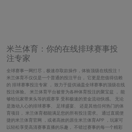
Skip
modal-check
to
content
米兰体育：你的在线排球赛事投
注专家
全球赛事一网打尽，极速存取款操作，体验顶级在线投注！
米兰体育不仅仅是一个普通的投注平台， 它更是您值得信赖
的 排球赛事投注专家 ， 致力于提供涵盖全球赛事的顶级在线
投注体验。 米兰体育平台被誉为各种体育投注的聚宝盆 ， 能
够给玩家带来头等的观赛享 受和极速的资金流动快感。 无论
是激动人心的排球赛事、 足球盛宴、 还是其他任何热门的体
育项目， 米兰体育都能满足您的所有投注需求。 通过直观便
捷的米兰体育官网 ，或者高效的原生米兰体育APP ，玩家可
以轻松享受高清赛事直播的乐趣， 不错过赛事的每一个精彩