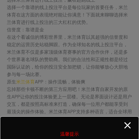
选择米兰体育进行线上投注，赢在起跑线上
选择一个靠谱的线上投注平台是每位玩家的首要任务，米兰
体育在这方面的表现绝对能让你满意！下面就来聊聊选择米
兰体育进行线上投注的三大杠杠的优势。
信誉度：靠谱是金
在这个看诚信的博彩世界里，米兰体育以其超强的信誉度和
稳定的运营历史站稳脚跟。作为全球知名的线上投注平台，
米兰体育不仅是多家顶级体育赛事的官方合作伙伴，还是多
个世界著名球队的赞助商。我们的合法性和正规性都是经过
国际认证的，给你的投注安全加把锁，让你能够放心大胆地
参与每一场比赛。
原生
米兰体育
APP：操作流畅，体验爽
忘掉那些卡顿不断的第三方应用吧！米兰体育自家开发的原
生APP让你的投注体验更上一层楼。无论是界面设计还是用户
交互，都是按照高标准来打造，确保每一位用户都能享受到
最顶尖的操作体验。米兰体育APP支持多种语言，适合全球用
户使用，功能齐全，从赛事直播到投注，从赛果查询到资金
管理，全都一手掌控。通过米兰体育官网即可一键下载安
温馨提示
装。