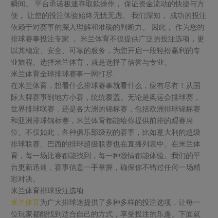
瞬间。 平台承诺极速存取款操作， 保证资金流动的快捷与方
便， 让您的投注体验始终无忧无虑。 我们深知， 成功的投注
依赖于对赛事的深入理解和准确的判断力。 因此， 作为您的
排球赛事投注专家 ， 米兰体育不仅提供广泛的投注选项，更
以其稳定、安全、可靠的服务，为您开启一段轻松赢利的专
业旅程。选择米兰体育，就是选择了信誉与专业。
米兰体育全球排球赛事一网打尽
在米兰体育，想看什么排球赛事就看什么，应有尽有！从国
际大牌赛事到地方小赛，统统覆盖。无论是奥运会排球赛，
世界排球联赛，还是各大洲的锦标赛，包括欧洲排球锦标赛
和亚洲排球锦标赛，米兰体育都能给你提供前排的观赛席
位。不仅如此，各种俱乐部级别的赛事，比如意大利的超级
排球联赛、巴西的排球超级联赛也在直播列表中。在米兰体
育，每一场比赛都能找到，每一种激情都能体验。我们的平
台更新迅速，赛事信息一手掌握，确保你不错过任何一场精
彩对决。
米兰体育排球投注选项
米兰体育
为广大排球迷提供了多种多样的投注选项，让每一
位玩家都能找到适合自己的方式，享受投注的乐趣。下面就