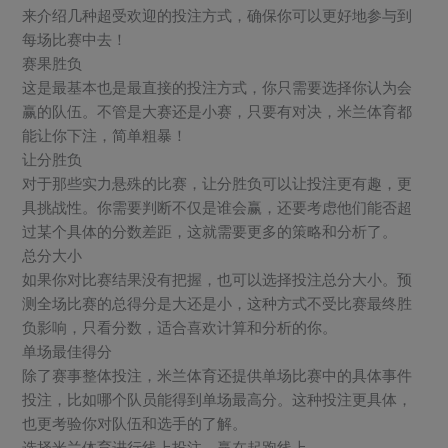
来介绍几种超受欢迎的投注方式，确保你可以更好地参与到
每场比赛中去！
赛果胜负
这是最基本也是最直接的投注方式，你只需要选择你认为会
赢的队伍。不管是大赛还是小赛，只要有对决，米兰体育都
能让你下注，简单粗暴！
让分胜负
对于那些实力悬殊的比赛，让分胜负可以让投注更有趣，更
具挑战性。你需要判断不仅是谁会赢，还要考虑他们能否超
过某个具体的分数差距，这就需要更多的策略和分析了。
总分大小
如果你对比赛结果没有把握，也可以选择投注总分大小。预
测全场比赛的总得分是大还是小，这种方式不受比赛最终胜
负影响，只看分数，适合喜欢计算和分析的你。
单场最佳得分
除了赛事整体投注，米兰体育还提供单场比赛中的具体事件
投注，比如哪个队员能得到单场最高分。这种投注更具体，
也更考验你对队伍和选手的了解。