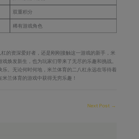
双重积分
稀有游戏角色
八杠的资深爱好者，还是刚刚接触这一游戏的新手，米
游戏焕发新生，也为玩家们带来了无尽的乐趣和挑战。
快乐。无论何时何地，米兰体育的二八杠永远在等待着
在米兰体育的游戏中获得无穷乐趣！
Next Post
→