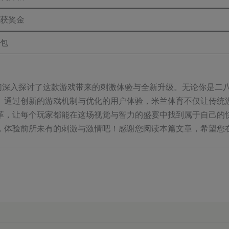
获奖金
包
我们深入探讨了这款游戏带来的刺激体验与全新升级。无论你是二
。通过创新的游戏机制与优化的用户体验，米兰体育不仅让传统
革，让每个玩家都能在这场视觉与智力的盛宴中找到属于自己的
，体验前所未有的刺激与激情吧！感谢您阅读本篇文章，希望您