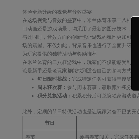
体验全新升级的视觉与音效盛宴
在这场视觉与音效的盛宴中，米兰体育乐享二八杠游
口动画还是游戏场景，均采用了最新的图形技术，确
与此同时，音效方面的创新也让游戏的氛围更加引人
场的震撼。不仅如此，背景音乐也进行了全面升级，
为玩家提供的独特活动与奖励推荐
在米兰体育的二八杠游戏中，玩家们不仅能感受到紧
论是新手还是老玩家都能找到适合自己的参与方式。
每日限时挑战：
完成特定任务可获得丰厚奖励
周末狂欢赛：
参与周末赛事，赢取额外积分和
积分兑换活动：
积累积分后可兑换独家游戏道
此外，定期的节日特供活动也是让玩家兴奋不已的亮
节日
春节
参与春节闯关，完成任务档