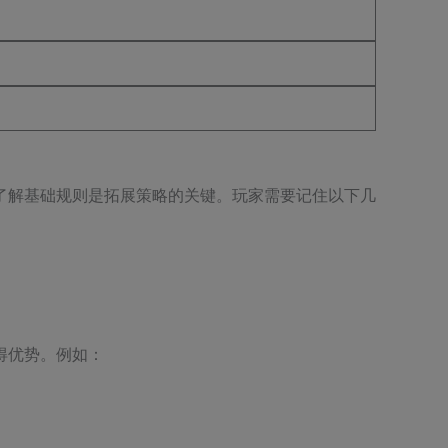
了解基础规则是拓展策略的关键。玩家需要记住以下几
得优势。例如：