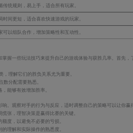
循传统规则，易上手，适合所有玩家。
局时间更短，适合喜欢快速游戏的玩家。
家可以组队合作，增加策略性和互动性。
和掌握一些玩法技巧来提升自己的游戏体验与获胜几率。首先，
”三类，理解它们的胜负关系尤为重要。
的点数分配需要熟悉。
略，能够有效增加胜率。
影响。观察对手的行为与反应，适时调整自己的策略可以让你赢
易慌张，理智决策是赢得比赛的关键。
的额度，以避免不必要的亏损。
则的理解和实际操作的熟悉度。