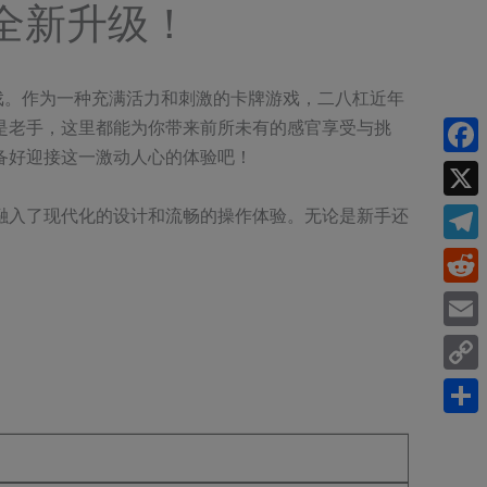
全新升级！
戏。作为一种充满活力和刺激的卡牌游戏，二八杠近年
是老手，这里都能为你带来前所未有的感官享受与挑
备好迎接这一激动人心的体验吧！
Face
X
融入了现代化的设计和流畅的操作体验。无论是新手还
Tele
Reddi
Email
Copy
Link
Shar