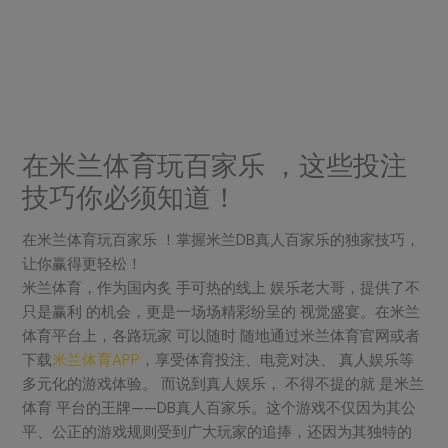
Skip
modal-check
to
content
在米兰体育玩百家乐 ，这些投注
技巧你必须知道！
在米兰体育玩百家乐 ！掌握米兰DB真人百家乐的独家技巧，
让你赢得更轻松！
米兰体育，作为国内炙 手可热的线上 娱乐老大哥，提供了不
只是赢利 的机会，更是一场场精彩纷呈的 视觉盛宴。在米兰
体育平台上，各路玩家 可以随时 随地通过米兰体育官网或者
下载
米兰体育APP
，享受体育投注、电竞对决、 真人娱乐等
多元化的游戏体验。 而说到真人娱乐， 不得不提的就 是米兰
体育 平台的王牌——DB真人百家乐。这个游戏不仅因为其公
平、公正的游戏规则受到广大玩家的追捧，还因为其独特的